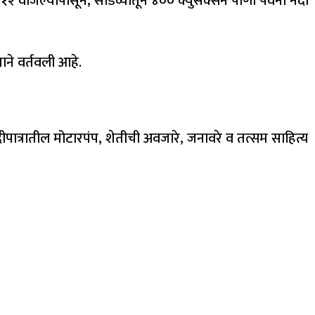
 १२ वाजल्यापासून, सांडव्यातून ४०० क्युसेक्सने पाणी पवना नदी
ाने वर्तवली आहे.
ात्रातील मोटारपंप, शेतीची अवजारे, जनावरे व तत्सम साहित्य