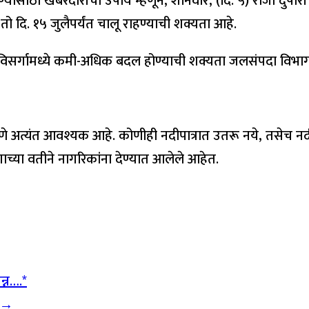
ळण्यासाठी खबरदारीचा उपाय म्हणून, शनिवार, (दि. ५) रोजी दुपारी
तो दि. १५ जुलैपर्यंत चालू राहण्याची शक्यता आहे.
र, विसर्गामध्ये कमी-अधिक बदल होण्याची शक्यता जलसंपदा विभाग
 अत्यंत आवश्यक आहे. कोणीही नदीपात्रात उतरू नये, तसेच नदीप
च्या वतीने नागरिकांना देण्यात आलेले आहेत.
्न….*
 →