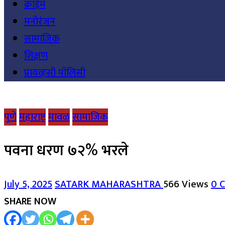
क्राईम
मनोरंजन
सामाजिक
शिक्षण
प्रायव्हसी पॉलिसी
पुणे
महाराष्ट्र
मावळ
सामाजिक
पवना धरण ७२% भरले
July 5, 2025
SATARK MAHARASHTRA
566 Views
0 
SHARE NOW