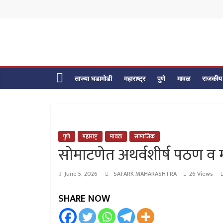
Skip
to
content
ताज्या घडामोडी
महाराष्ट्र
पुणे
मावळ
राजकीय
पुणे
महाराष्ट्र
मावळ
सामाजिक
सोमाटणेत अथर्वशीर्ष पठण व
June 5, 2026
SATARK MAHARASHTRA
26 Views
SHARE NOW