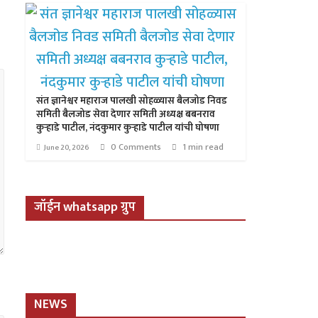
संत ज्ञानेश्वर महाराज पालखी सोहळ्यास बैलजोड निवड
समिती बैलजोड सेवा देणार समिती अध्यक्ष बबनराव
कुऱ्हाडे पाटील, नंदकुमार कुऱ्हाडे पाटील यांची घोषणा
0 Comments
1 min read
June 20, 2026
जॉईन whatsapp ग्रुप
NEWS