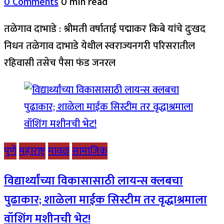
0 Comments
0 min read
तळेगाव दाभाडे : श्रीमती वर्षाताई पद्माकर किबे यांचे दुःखद
निधन तळेगाव दाभाडे येथील स्वराज्यनगरी परिसरातील
रहिवासी तसेच पैसा फंड जनरल
पुणे
महाराष्ट्र
मावळ
सामाजिक
विद्यार्थ्यांच्या विकासासाठी लायन्स क्लबचा
पुढाकार; शाळेला माईक सिस्टीम तर वृद्धाश्रमाला
वॉशिंग मशीनची भेट!