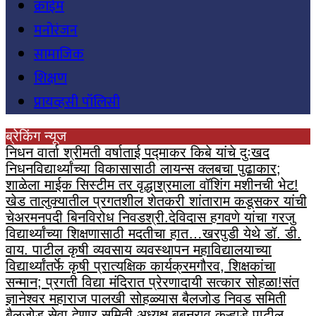
क्राईम
मनोरंजन
सामाजिक
शिक्षण
प्रायव्हसी पॉलिसी
ब्रेकिंग न्यूज
निधन वार्ता श्रीमती वर्षाताई पद्माकर किबे यांचे दुःखद
निधन
विद्यार्थ्यांच्या विकासासाठी लायन्स क्लबचा पुढाकार;
शाळेला माईक सिस्टीम तर वृद्धाश्रमाला वॉशिंग मशीनची भेट!
खेड तालुक्यातील प्रगतशील शेतकरी शांताराम कडूसकर यांची
चेअरमनपदी बिनविरोध निवड
श्री.देविदास हगवणे यांचा गरजु
विद्यार्थ्यांच्या शिक्षणासाठी मदतीचा हात…
खरपुडी येथे डॉ. डी.
वाय. पाटील कृषी व्यवसाय व्यवस्थापन महाविद्यालयाच्या
विद्यार्थ्यांतर्फे कृषी प्रात्यक्षिक कार्यक्रम
गौरव, शिक्षकांचा
सन्मान; प्रगती विद्या मंदिरात प्रेरणादायी सत्कार सोहळा!
संत
ज्ञानेश्वर महाराज पालखी सोहळ्यास बैलजोड निवड समिती
बैलजोड सेवा देणार समिती अध्यक्ष बबनराव कुऱ्हाडे पाटील,