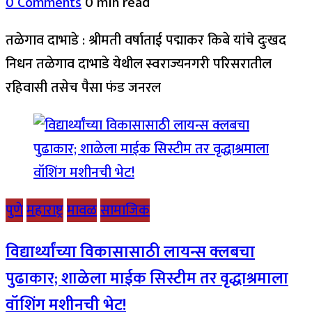
0 Comments
0 min read
तळेगाव दाभाडे : श्रीमती वर्षाताई पद्माकर किबे यांचे दुःखद
निधन तळेगाव दाभाडे येथील स्वराज्यनगरी परिसरातील
रहिवासी तसेच पैसा फंड जनरल
पुणे
महाराष्ट्र
मावळ
सामाजिक
विद्यार्थ्यांच्या विकासासाठी लायन्स क्लबचा
पुढाकार; शाळेला माईक सिस्टीम तर वृद्धाश्रमाला
वॉशिंग मशीनची भेट!