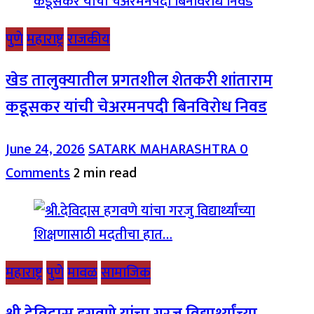
पुणे
महाराष्ट्र
राजकीय
खेड तालुक्यातील प्रगतशील शेतकरी शांताराम
कडूसकर यांची चेअरमनपदी बिनविरोध निवड
June 24, 2026
SATARK MAHARASHTRA
0
Comments
2 min read
महाराष्ट्र
पुणे
मावळ
सामाजिक