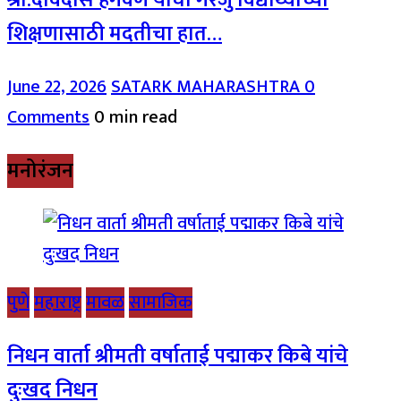
श्री.देविदास हगवणे यांचा गरजु विद्यार्थ्यांच्या
शिक्षणासाठी मदतीचा हात…
June 22, 2026
SATARK MAHARASHTRA
0
Comments
0 min read
मनोरंजन
पुणे
महाराष्ट्र
मावळ
सामाजिक
निधन वार्ता श्रीमती वर्षाताई पद्माकर किबे यांचे
दुःखद निधन