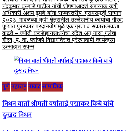
नंदकुमार कुऱ्हाडे पाटील यांची घोषणा
आदर्श सहाय्यक कृषी
अधिकारी अक्षय ढुमणे यांना राज्यस्तरीय ‘ग्रामसमृद्धी सन्मान
२०२६’ मावळच्या कृषी क्षेत्रातील उल्लेखनीय कार्याचा गौरव;
पुण्यात पुरस्कार प्रदान
योगामुळे एकाग्रता व सकारात्मकता
वाढते – ज्योती कवडे
ज्ञानसाधनेचा संदेश अन् नासा गर्लचा
गौरव; पु. वा. परांजपे विद्यामंदिरात प्रेरणादायी कार्यक्रम
उत्साहात संपन्न
पुणे
महाराष्ट्र
मावळ
सामाजिक
निधन वार्ता श्रीमती वर्षाताई पद्माकर किबे यांचे
दुःखद निधन