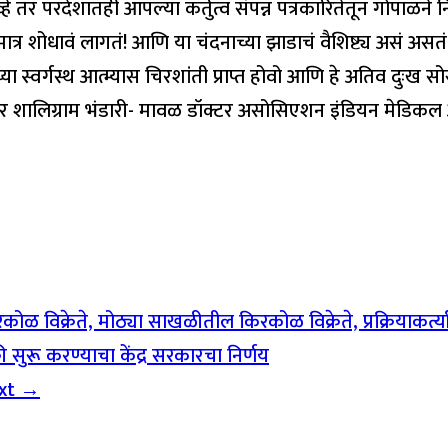
र परदेशातही आपल्या कर्तुत्व संपन्न पत्रकारितेतून गोपाळने न
ोधावं लागतं! आणि या चंदनाच्या झाडाचं वैशिष्ट्य असं असतं की- ज
 स्वर्गस्थ आत्म्यास चिरशांती प्राप्त होवो आणि हे अतिव दुःख सोसण
डॉक्टर शालिग्राम भंडारी- मावळ डॉक्टर असोसिएशन इंडियन मेड
िरकोळ विक्रेते, मोठ्या साखळीतील किरकोळ विक्रेते, प्रक्रियाकर्
री सुरू करण्याचा केंद्र सरकारचा निर्णय
xt →