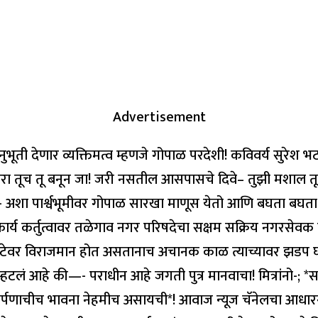
Advertisement
क्ष अनुभूती देणार व्यक्तिमत्व म्हणजे गोपाळ परदेशी! कविवर्य 
ा तूच तू बनून जा! जरी नसतील आसपासचे दिवे– तुझी मशाल तू पेट
 अशा पार्श्वभूमीवर गोपाळ सारखा माणूस येतो आणि बघता बघता य
 कार्य कर्तुत्वावर तळेगाव नगर परिषदेचा सक्षम सक्रिय नगरस
 लाटेवर विराजमान होत असतानाच अचानक काळ त्याच्यावर झड
 म्हटलं आहे की—- पराधीन आहे जगती पुत्र मानवाचा! मित्रांनो-; *सर
्षा समर्पणाचीच भावना नेहमीच असायची*! आवाज न्यूज चॅनेलचा आधा