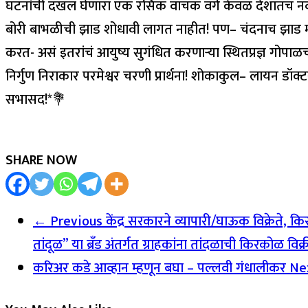
घटनांची दखल घेणारा एक रसिक वाचक वर्ग केवळ देशातच नव्हे त
बोरी बाभळीची झाड शोधावी लागत नाहीत! पण– चंदनाच झाड मात्र श
करत- असं इतरांचं आयुष्य सुगंधित करणाऱ्या स्थितप्रज्ञ गोपाळच्या
निर्गुण निराकार परमेश्वर चरणी प्रार्थना! शोकाकुल– लायन 
सभासद!*💐
SHARE NOW
← Previous
केंद्र सरकारने व्यापारी/घाऊक विक्रेते, क
तांदूळ” या ब्रँड अंतर्गत ग्राहकांना तांदळाची किरकोळ विक्
करिअर कडे आव्हान म्हणून बघा – पल्लवी गंधालीकर
Ne