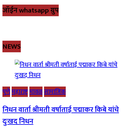
जॉईन whatsapp ग्रुप
NEWS
पुणे
महाराष्ट्र
मावळ
सामाजिक
निधन वार्ता श्रीमती वर्षाताई पद्माकर किबे यांचे
दुःखद निधन