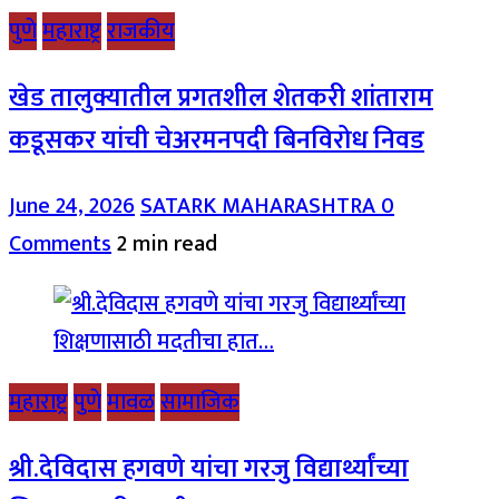
पुणे
महाराष्ट्र
राजकीय
खेड तालुक्यातील प्रगतशील शेतकरी शांताराम
कडूसकर यांची चेअरमनपदी बिनविरोध निवड
June 24, 2026
SATARK MAHARASHTRA
0
Comments
2 min read
महाराष्ट्र
पुणे
मावळ
सामाजिक
श्री.देविदास हगवणे यांचा गरजु विद्यार्थ्यांच्या