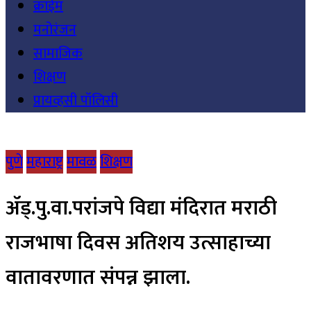
क्राईम
मनोरंजन
सामाजिक
शिक्षण
प्रायव्हसी पॉलिसी
पुणे
महाराष्ट्र
मावळ
शिक्षण
ॲड्.पु.वा.परांजपे विद्या मंदिरात मराठी
राजभाषा दिवस अतिशय उत्साहाच्या
वातावरणात संपन्न झाला.