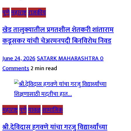
पुणे
महाराष्ट्र
राजकीय
खेड तालुक्यातील प्रगतशील शेतकरी शांताराम
कडूसकर यांची चेअरमनपदी बिनविरोध निवड
June 24, 2026
SATARK MAHARASHTRA
0
Comments
2 min read
महाराष्ट्र
पुणे
मावळ
सामाजिक
श्री.देविदास हगवणे यांचा गरजु विद्यार्थ्यांच्या