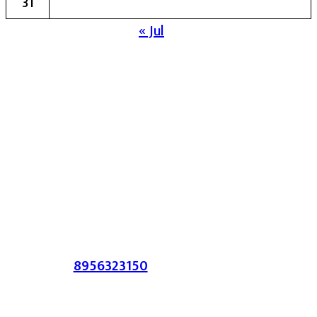
31
« Jul
मुख्य संपादिका:- रेखा बाळू भेगडे
या संकेतस्थळावर प्रकाशित झालेला सर्व मजकूर,
लेख त्याचे हक्क, जबाबदारी संबंधित लेखकांकडे
आहेत. प्रसिद्ध झालेल्या मजकुराशी
संपादिका
सहमत असतीलच असे नाही याचे उल्लंघन
करणाऱ्यांवर कायदेशीर कारवाई करण्यात येईल.
संपर्क :-
8956323150
/ ईमेल :-
satarkmaharashtra07@gmail.com