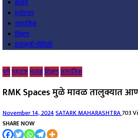
क्राईम
मनोरंजन
सामाजिक
शिक्षण
प्रायव्हसी पॉलिसी
पुणे
महाराष्ट्र
मावळ
शिक्षण
सामाजिक
RMK Spaces मुळे मावळ तालुक्यात आणखी ए
November 14, 2024
SATARK MAHARASHTRA
703 V
SHARE NOW