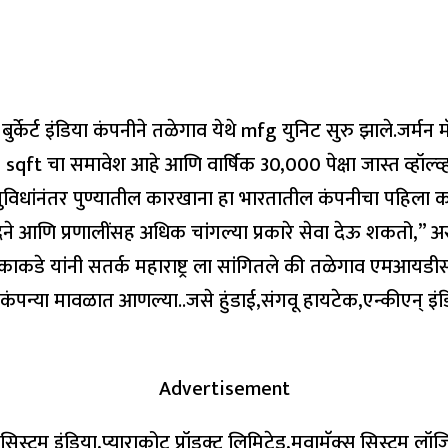
ेर्ट इंडिया कंपनीने तळेगाव येथे mfg युनिट सुरु झाले.जर्मन मॅन
0 sqft चा समावेश आहे आणि वार्षिक 30,000 पेक्षा जास्त व्हॉल्
ुविधांनंतर पुण्यातील कारखाना हा भारतातील कंपनीचा पहिला क
्पादने आणि प्रणालींसह अधिक चांगल्या प्रकारे सेवा देऊ शकतो,” अस
पा काकडे यांनी सतर्क महाराष्ट्र ला सांगितले की तळेगाव एम‌आ
35 कंपन्या मावळात आणल्या..जसे हुंडाई,संगवू हायटेक,एन्कीएन् इ
Advertisement
स्टम इंडिया,प्याराकोट प्रॉडक्ट लिमिटेड,मुवामॅक्स सिस्टम लॉजिस