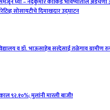
य समजून घ्या – नंदकुमार काकिर्डे भविष्यातील अड
ऑपरेटिव्ह सोसायटीचे दिमाखदार उद्घाटन
ालय व डॉ. भाऊसाहेब सरदेसाई तळेगाव ग्रामीण रुग्ण
निकाल ९२.१०%; मुलांनी मारली बाजी!