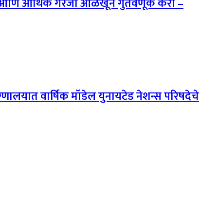
चणी आणि आर्थिक गरजा ओळखून गुंतवणूक करा –
ालयात वार्षिक मॉडेल युनायटेड नेशन्स परिषदेचे