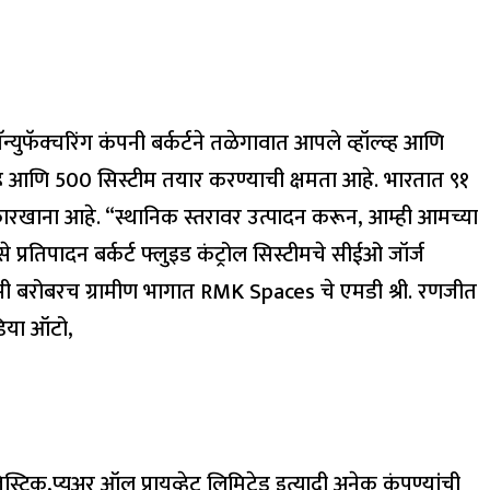
्युफॅक्चरिंग कंपनी बर्कर्टने तळेगावात आपले व्हॉल्व्ह आणि
व्ह आणि 500 ​​सिस्टीम तयार करण्याची क्षमता आहे. भारतात ९१
ारखाना आहे. “स्थानिक स्तरावर उत्पादन करून, आम्ही आमच्या
े प्रतिपादन बर्कर्ट फ्लुइड कंट्रोल सिस्टीमचे सीईओ जॉर्ज
यडीसी बरोबरच ग्रामीण भागात RMK Spaces चे एमडी श्री. रणजीत
ंडिया ऑटो,
्टिक,प्यूअर ऑल प्रायव्हेट लिमिटेड इत्यादी अनेक कंपण्यांची