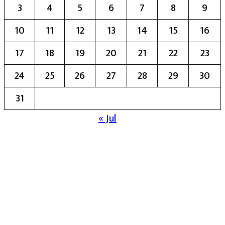
3
4
5
6
7
8
9
10
11
12
13
14
15
16
17
18
19
20
21
22
23
24
25
26
27
28
29
30
31
« Jul
मुख्य संपादिका:- रेखा बाळू भेगडे
या संकेतस्थळावर प्रकाशित झालेला सर्व मजकूर,
लेख त्याचे हक्क, जबाबदारी संबंधित लेखकांकडे
आहेत. प्रसिद्ध झालेल्या मजकुराशी
संपादिका