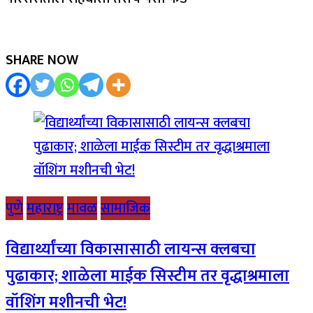
SHARE NOW
पुणे
महाराष्ट्र
मावळ
सामाजिक
विद्यार्थ्यांच्या विकासासाठी लायन्स क्लबचा
पुढाकार; शाळेला माईक सिस्टीम तर वृद्धाश्रमाला
वॉशिंग मशीनची भेट!