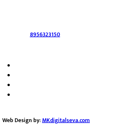
सहमत असतीलच असे नाही याचे उल्लंघन
करणाऱ्यांवर कायदेशीर कारवाई करण्यात येईल.
संपर्क :-
8956323150
/ ईमेल :-
satarkmaharashtra07@gmail.com
Web Design by:
MKdigitalseva.com