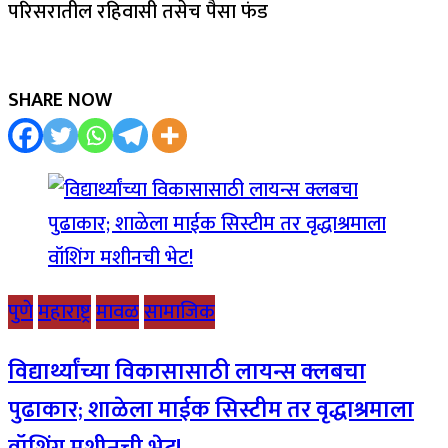
परिसरातील रहिवासी तसेच पैसा फंड
SHARE NOW
पुणे
महाराष्ट्र
मावळ
सामाजिक
विद्यार्थ्यांच्या विकासासाठी लायन्स क्लबचा
पुढाकार; शाळेला माईक सिस्टीम तर वृद्धाश्रमाला
वॉशिंग मशीनची भेट!