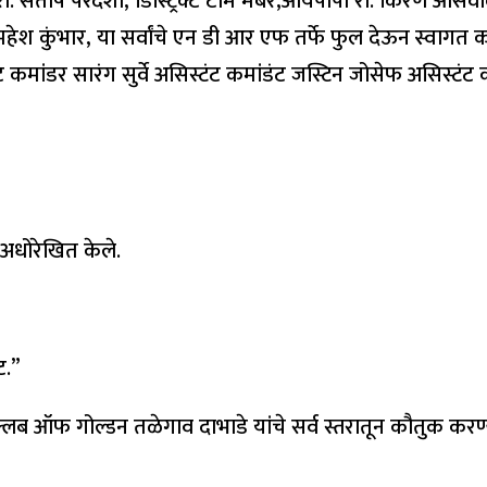
संतोष परदेशी, डिस्ट्रिक्ट टीम मेंबर,आयपीपी रो. किरण ओसवाल, व्हा
रो. महेश कुंभार, या सर्वांचे एन डी आर एफ तर्फे फुल देऊन स्व
ंट कमांडर सारंग सुर्वे असिस्टंट कमांडंट जस्टिन जोसेफ असिस्टंट
ी अधोरेखित केले.
ट.”
्लब ऑफ गोल्डन तळेगाव दाभाडे यांचे सर्व स्तरातून कौतुक करण