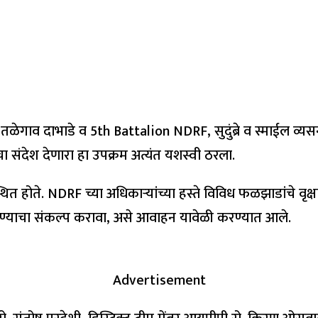
ाव दाभाडे व 5th Battalion NDRF, सुदुंब्रे व स्माईल व्यसनमुक्
ाचा संदेश देणारा हा उपक्रम अत्यंत यशस्वी ठरला.
थित होते. NDRF च्या अधिकाऱ्यांच्या हस्ते विविध फळझाडांचे वृक्
िण्याचा संकल्प करावा, असे आवाहन यावेळी करण्यात आले.
Advertisement