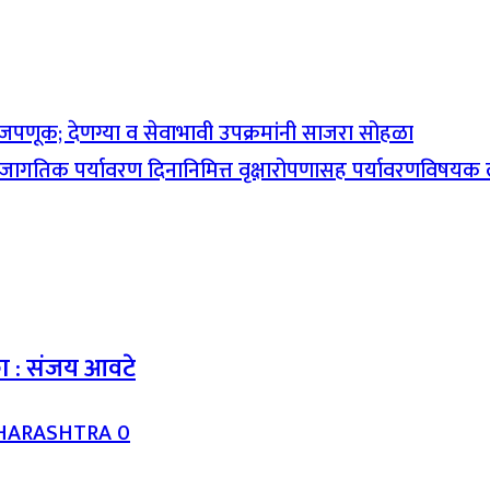
पणूक; देणग्या व सेवाभावी उपक्रमांनी साजरा सोहळा
जागतिक पर्यावरण दिनानिमित्त वृक्षारोपणासह पर्यावरणविषयक लघ
का : संजय आवटे
HARASHTRA
0