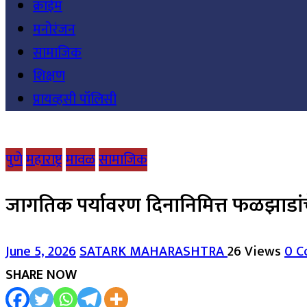
क्राईम
मनोरंजन
सामाजिक
शिक्षण
प्रायव्हसी पॉलिसी
पुणे
महाराष्ट्र
मावळ
सामाजिक
जागतिक पर्यावरण दिनानिमित्त फळझाडांचे
June 5, 2026
SATARK MAHARASHTRA
26 Views
0 C
SHARE NOW