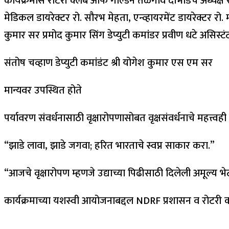
कार्यक्रमास रोटरी क्लब ऑफ गोल्डन तळेगाव दाभाडेचे अध्यक्ष रो. 
मेडिकल डायरेक्टर रो. सौरभ मेहता, एन्व्हायरमेंट डायरेक्टर 
कुमार सर प्रमोद कुमार सिंग डेप्युटी कमांडर प्रवीण धटे असिस्ट
संतोष चव्हाण डेप्युटी कमांडंट श्री योगेश कुमार एस एम सर
मान्यवर उपस्थित होते
पर्यावरण संवर्धनासाठी वृक्षारोपणासोबत वृक्षसंवर्धनाचे महत्त्वह
“झाडे लावा, झाडे जगवा; हरित भारताचे स्वप्न साकार करा.”
“आजचे वृक्षारोपण म्हणजे उद्याच्या पिढीसाठी दिलेली अमूल्य भे
कार्यक्रमाच्या यशस्वी आयोजनाबद्दल NDRF प्रशासन व रोटरी क