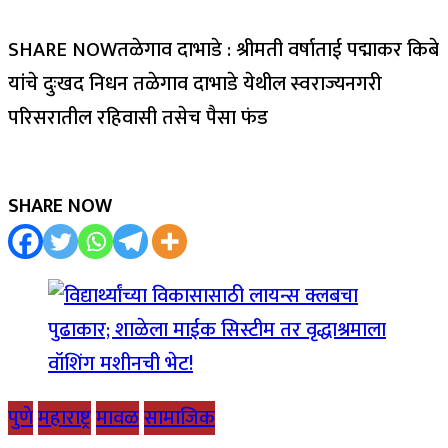
SHARE NOWतळेगाव दाभाडे : श्रीमती वर्षाताई पद्माकर किबे
यांचे दुःखद निधन तळेगाव दाभाडे येथील स्वराज्यनगरी
परिसरातील रहिवासी तसेच पैसा फंड
SHARE NOW
पुणे
महाराष्ट्र
मावळ
सामाजिक