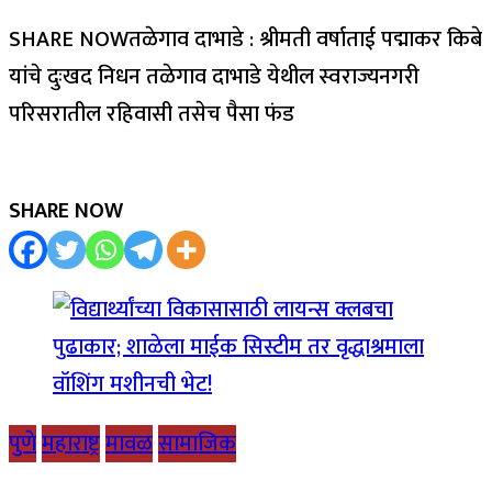
SHARE NOWतळेगाव दाभाडे : श्रीमती वर्षाताई पद्माकर किबे
यांचे दुःखद निधन तळेगाव दाभाडे येथील स्वराज्यनगरी
परिसरातील रहिवासी तसेच पैसा फंड
SHARE NOW
पुणे
महाराष्ट्र
मावळ
सामाजिक