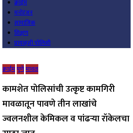
क्राईम
मनोरंजन
सामाजिक
शिक्षण
प्रायव्हसी पॉलिसी
क्राईम
पुणे
मावळ
कामशेत पोलिसांची उत्कृष्ट कामगिरी
मावळातून पावणे तीन लाखांचे
ज्वलनशील केमिकल व पांढऱ्या रॉकेलचा