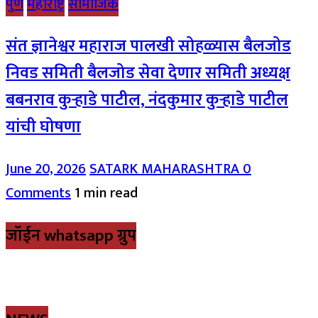
पुणे
महाराष्ट्र
सामाजिक
संत ज्ञानेश्वर महाराज पालखी सोहळ्यास बैलजोड
निवड समिती बैलजोड सेवा देणार समिती अध्यक्ष
बबनराव कुऱ्हाडे पाटील, नंदकुमार कुऱ्हाडे पाटील
यांची घोषणा
June 20, 2026
SATARK MAHARASHTRA
0
Comments
1 min read
जॉईन whatsapp ग्रुप