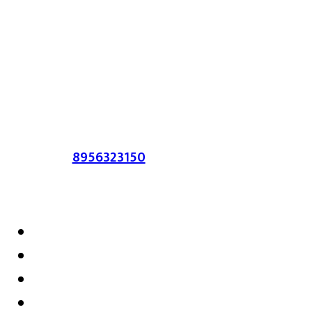
या संकेतस्थळावर प्रकाशित झालेला सर्व मजकूर,
लेख त्याचे हक्क, जबाबदारी संबंधित लेखकांकडे
आहेत. प्रसिद्ध झालेल्या मजकुराशी
संपादिका
सहमत असतीलच असे नाही याचे उल्लंघन
करणाऱ्यांवर कायदेशीर कारवाई करण्यात येईल.
संपर्क :-
8956323150
/ ईमेल :-
satarkmaharashtra07@gmail.com