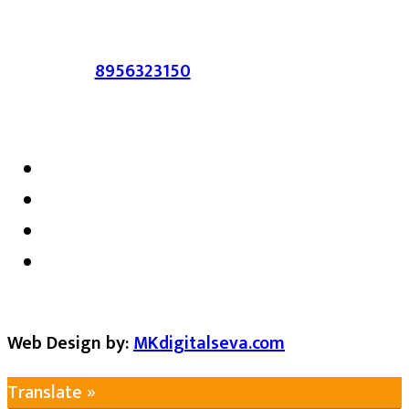
करणाऱ्यांवर कायदेशीर कारवाई करण्यात येईल.
संपर्क :-
8956323150
/ ईमेल :-
satarkmaharashtra07@gmail.com
Web Design by:
MKdigitalseva.com
Translate »