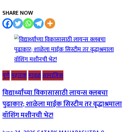
SHARE NOW
पुणे
महाराष्ट्र
मावळ
सामाजिक
विद्यार्थ्यांच्या विकासासाठी लायन्स क्लबचा
पुढाकार; शाळेला माईक सिस्टीम तर वृद्धाश्रमाला
वॉशिंग मशीनची भेट!