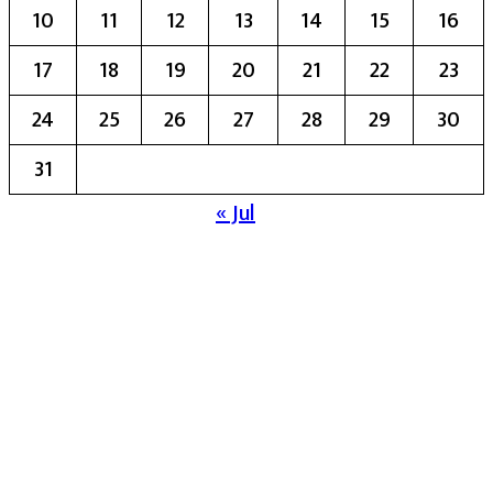
10
11
12
13
14
15
16
17
18
19
20
21
22
23
24
25
26
27
28
29
30
31
« Jul
मुख्य संपादिका:- रेखा बाळू भेगडे
या संकेतस्थळावर प्रकाशित झालेला सर्व मजकूर,
लेख त्याचे हक्क, जबाबदारी संबंधित लेखकांकडे
आहेत. प्रसिद्ध झालेल्या मजकुराशी
संपादिका
सहमत असतीलच असे नाही याचे उल्लंघन