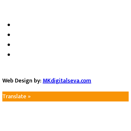
satarkmaharashtra07@gmail.com
Web Design by:
MKdigitalseva.com
Translate »