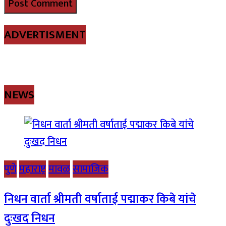
ADVERTISMENT
NEWS
पुणे
महाराष्ट्र
मावळ
सामाजिक
निधन वार्ता श्रीमती वर्षाताई पद्माकर किबे यांचे
दुःखद निधन