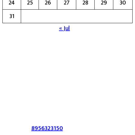
24
25
26
27
28
29
30
31
« Jul
मुख्य संपादिका:- रेखा बाळू भेगडे
या संकेतस्थळावर प्रकाशित झालेला सर्व मजकूर,
लेख त्याचे हक्क, जबाबदारी संबंधित लेखकांकडे
आहेत. प्रसिद्ध झालेल्या मजकुराशी
संपादिका
सहमत असतीलच असे नाही याचे उल्लंघन
करणाऱ्यांवर कायदेशीर कारवाई करण्यात येईल.
संपर्क :-
8956323150
/ ईमेल :-