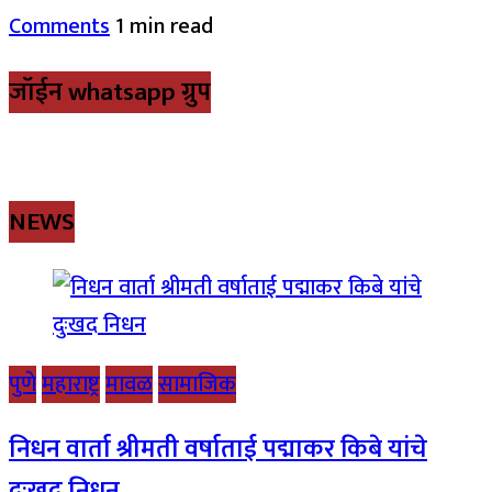
Comments
1 min read
जॉईन whatsapp ग्रुप
NEWS
पुणे
महाराष्ट्र
मावळ
सामाजिक
निधन वार्ता श्रीमती वर्षाताई पद्माकर किबे यांचे
दुःखद निधन