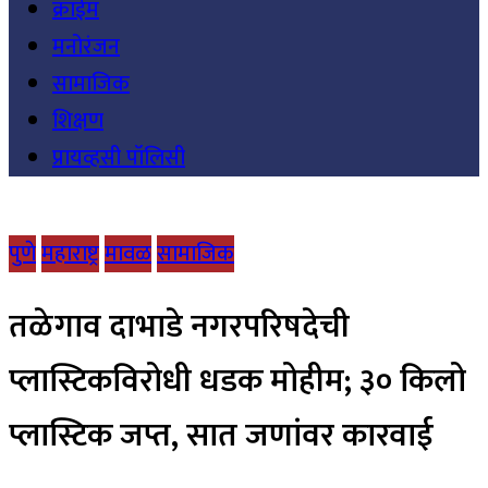
क्राईम
मनोरंजन
सामाजिक
शिक्षण
प्रायव्हसी पॉलिसी
पुणे
महाराष्ट्र
मावळ
सामाजिक
तळेगाव दाभाडे नगरपरिषदेची
प्लास्टिकविरोधी धडक मोहीम; ३० किलो
प्लास्टिक जप्त, सात जणांवर कारवाई