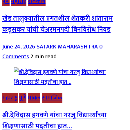
पुणे
महाराष्ट्र
राजकीय
खेड तालुक्यातील प्रगतशील शेतकरी शांताराम
कडूसकर यांची चेअरमनपदी बिनविरोध निवड
June 24, 2026
SATARK MAHARASHTRA
0
Comments
2 min read
महाराष्ट्र
पुणे
मावळ
सामाजिक
श्री.देविदास हगवणे यांचा गरजु विद्यार्थ्यांच्या
शिक्षणासाठी मदतीचा हात…