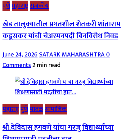
पुणे
महाराष्ट्र
राजकीय
खेड तालुक्यातील प्रगतशील शेतकरी शांताराम
कडूसकर यांची चेअरमनपदी बिनविरोध निवड
June 24, 2026
SATARK MAHARASHTRA
0
Comments
2 min read
महाराष्ट्र
पुणे
मावळ
सामाजिक
श्री.देविदास हगवणे यांचा गरजु विद्यार्थ्यांच्या