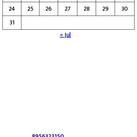
24
25
26
27
28
29
30
31
« Jul
मुख्य संपादिका:- रेखा बाळू भेगडे
या संकेतस्थळावर प्रकाशित झालेला सर्व मजकूर,
लेख त्याचे हक्क, जबाबदारी संबंधित लेखकांकडे
आहेत. प्रसिद्ध झालेल्या मजकुराशी
संपादिका
सहमत असतीलच असे नाही याचे उल्लंघन
करणाऱ्यांवर कायदेशीर कारवाई करण्यात येईल.
संपर्क :-
8956323150
/ ईमेल :-