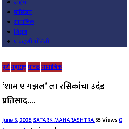
क्राईम
मनोरंजन
सामाजिक
शिक्षण
प्रायव्हसी पॉलिसी
पुणे
महाराष्ट्र
मावळ
सामाजिक
‘शाम ए गझल’ ला रसिकांचा उदंड
प्रतिसाद….
June 3, 2026
SATARK MAHARASHTRA
35 Views
0