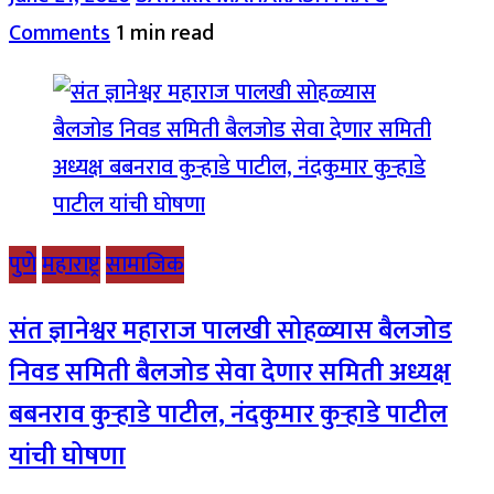
Comments
1 min read
पुणे
महाराष्ट्र
सामाजिक
संत ज्ञानेश्वर महाराज पालखी सोहळ्यास बैलजोड
निवड समिती बैलजोड सेवा देणार समिती अध्यक्ष
बबनराव कुऱ्हाडे पाटील, नंदकुमार कुऱ्हाडे पाटील
यांची घोषणा