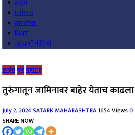
क्राईम
मनोरंजन
सामाजिक
शिक्षण
प्रायव्हसी पॉलिसी
क्राईम
पुणे
महाराष्ट्र
तुरुंगातून जामिनावर बाहेर येताच काढला
July 2, 2024
SATARK MAHARASHTRA
1654 Views
0
SHARE NOW