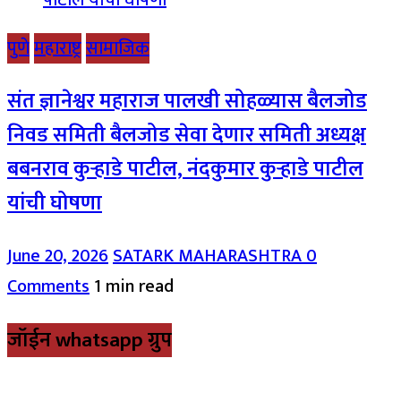
पुणे
महाराष्ट्र
सामाजिक
संत ज्ञानेश्वर महाराज पालखी सोहळ्यास बैलजोड
निवड समिती बैलजोड सेवा देणार समिती अध्यक्ष
बबनराव कुऱ्हाडे पाटील, नंदकुमार कुऱ्हाडे पाटील
यांची घोषणा
June 20, 2026
SATARK MAHARASHTRA
0
Comments
1 min read
जॉईन whatsapp ग्रुप