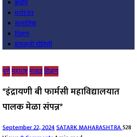
क्राईम
मनोरंजन
सामाजिक
शिक्षण
प्रायव्हसी पॉलिसी
पुणे
महाराष्ट्र
मावळ
शिक्षण
*इंद्रायणी बी फार्मसी महाविद्यालयात
पालक मेळा संपन्न*
September 22, 2024
SATARK MAHARASHTRA
528