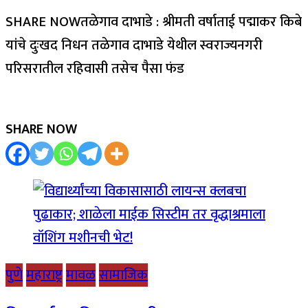
SHARE NOWतळेगाव दाभाडे : श्रीमती वर्षाताई पद्माकर किबे
यांचे दुःखद निधन तळेगाव दाभाडे येथील स्वराज्यनगरी
परिसरातील रहिवासी तसेच पैसा फंड
SHARE NOW
पुणे
महाराष्ट्र
मावळ
सामाजिक