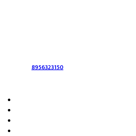
या संकेतस्थळावर प्रकाशित झालेला सर्व मजकूर,
लेख त्याचे हक्क, जबाबदारी संबंधित लेखकांकडे
आहेत. प्रसिद्ध झालेल्या मजकुराशी
संपादिका
सहमत असतीलच असे नाही याचे उल्लंघन
करणाऱ्यांवर कायदेशीर कारवाई करण्यात येईल.
संपर्क :-
8956323150
/ ईमेल :-
satarkmaharashtra07@gmail.com