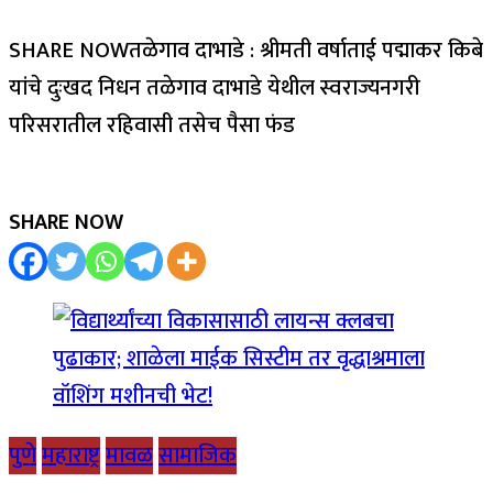
SHARE NOWतळेगाव दाभाडे : श्रीमती वर्षाताई पद्माकर किबे
यांचे दुःखद निधन तळेगाव दाभाडे येथील स्वराज्यनगरी
परिसरातील रहिवासी तसेच पैसा फंड
SHARE NOW
पुणे
महाराष्ट्र
मावळ
सामाजिक