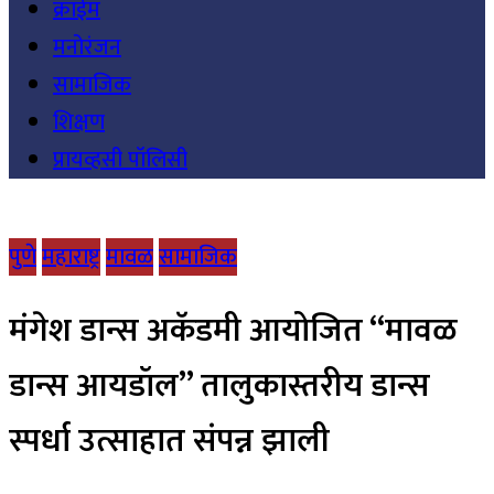
क्राईम
मनोरंजन
सामाजिक
शिक्षण
प्रायव्हसी पॉलिसी
पुणे
महाराष्ट्र
मावळ
सामाजिक
मंगेश डान्स अकॅडमी आयोजित “मावळ
डान्स आयडॉल” तालुकास्तरीय डान्स
स्पर्धा उत्साहात संपन्न झाली