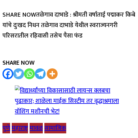
SHARE NOWतळेगाव दाभाडे : श्रीमती वर्षाताई पद्माकर किबे
यांचे दुःखद निधन तळेगाव दाभाडे येथील स्वराज्यनगरी
परिसरातील रहिवासी तसेच पैसा फंड
SHARE NOW
पुणे
महाराष्ट्र
मावळ
सामाजिक