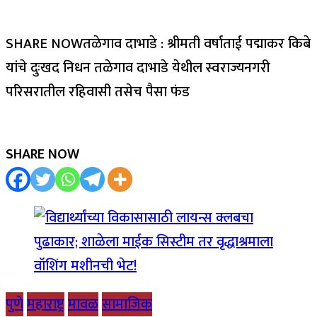
SHARE NOWतळेगाव दाभाडे : श्रीमती वर्षाताई पद्माकर किबे
यांचे दुःखद निधन तळेगाव दाभाडे येथील स्वराज्यनगरी
परिसरातील रहिवासी तसेच पैसा फंड
SHARE NOW
पुणे
महाराष्ट्र
मावळ
सामाजिक