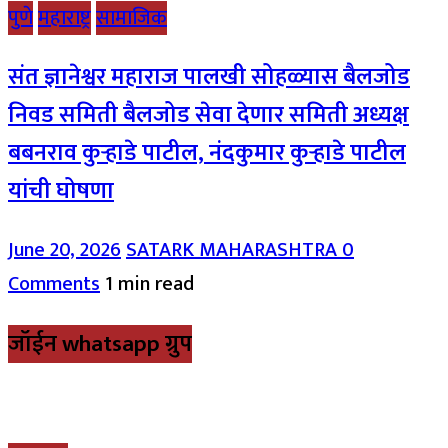
पुणे
महाराष्ट्र
सामाजिक
संत ज्ञानेश्वर महाराज पालखी सोहळ्यास बैलजोड
निवड समिती बैलजोड सेवा देणार समिती अध्यक्ष
बबनराव कुऱ्हाडे पाटील, नंदकुमार कुऱ्हाडे पाटील
यांची घोषणा
June 20, 2026
SATARK MAHARASHTRA
0
Comments
1 min read
जॉईन whatsapp ग्रुप