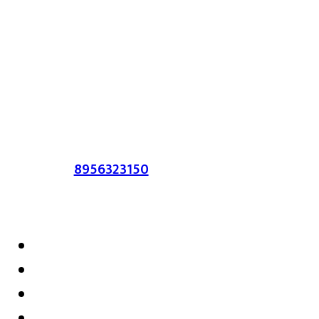
या संकेतस्थळावर प्रकाशित झालेला सर्व मजकूर,
लेख त्याचे हक्क, जबाबदारी संबंधित लेखकांकडे
आहेत. प्रसिद्ध झालेल्या मजकुराशी
संपादिका
सहमत असतीलच असे नाही याचे उल्लंघन
करणाऱ्यांवर कायदेशीर कारवाई करण्यात येईल.
संपर्क :-
8956323150
/ ईमेल :-
satarkmaharashtra07@gmail.com