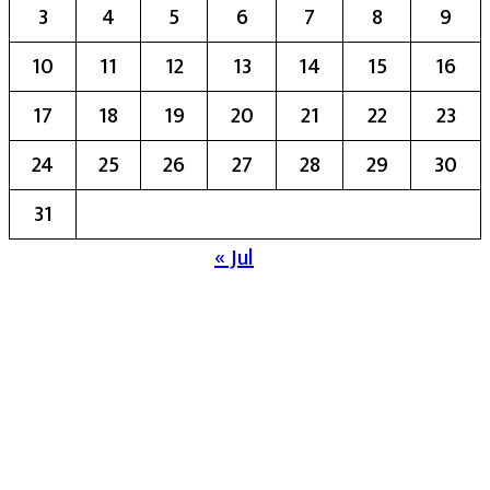
3
4
5
6
7
8
9
10
11
12
13
14
15
16
17
18
19
20
21
22
23
24
25
26
27
28
29
30
31
« Jul
मुख्य संपादिका:- रेखा बाळू भेगडे
या संकेतस्थळावर प्रकाशित झालेला सर्व मजकूर,
लेख त्याचे हक्क, जबाबदारी संबंधित लेखकांकडे
आहेत. प्रसिद्ध झालेल्या मजकुराशी
संपादिका