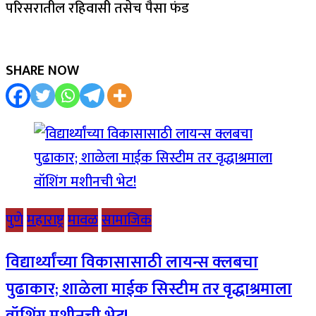
परिसरातील रहिवासी तसेच पैसा फंड
SHARE NOW
पुणे
महाराष्ट्र
मावळ
सामाजिक
विद्यार्थ्यांच्या विकासासाठी लायन्स क्लबचा
पुढाकार; शाळेला माईक सिस्टीम तर वृद्धाश्रमाला
वॉशिंग मशीनची भेट!