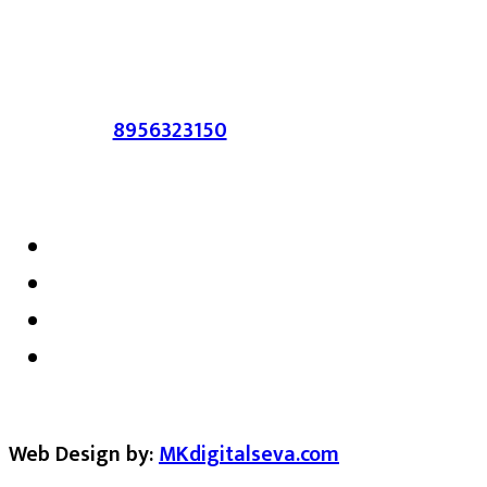
सहमत असतीलच असे नाही याचे उल्लंघन
करणाऱ्यांवर कायदेशीर कारवाई करण्यात येईल.
संपर्क :-
8956323150
/ ईमेल :-
satarkmaharashtra07@gmail.com
Web Design by:
MKdigitalseva.com