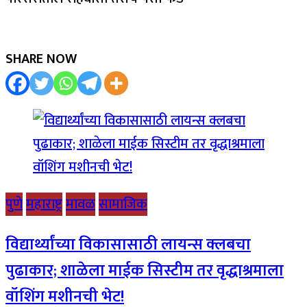
SHARE NOW
पुणे
महाराष्ट्र
मावळ
सामाजिक
विद्यार्थ्यांच्या विकासासाठी लायन्स क्लबचा
पुढाकार; शाळेला माईक सिस्टीम तर वृद्धाश्रमाला
वॉशिंग मशीनची भेट!