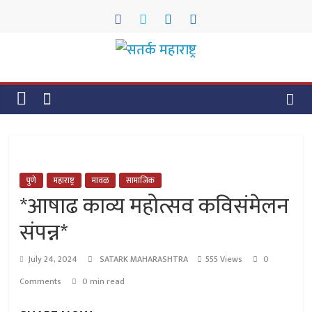
Skip
to
content
सतर्क
महाराष्ट्र
सतर्क
महाराष्ट्र
पुणे
महाराष्ट्र
मावळ
सामाजिक
*आषाढ काव्य महोत्सव कविसंमेलन
संपन्न*
July 24, 2024
SATARK MAHARASHTRA
555 Views
0
Comments
0 min read