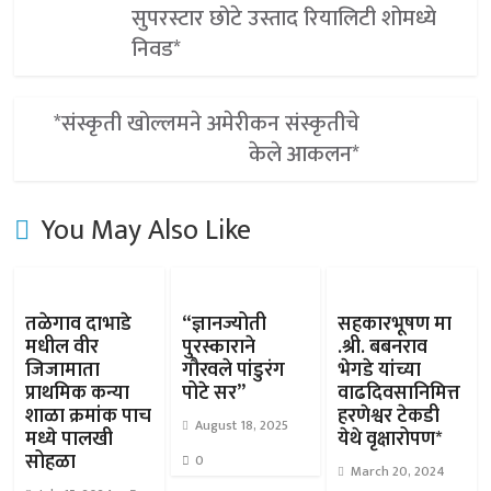
सुपरस्टार छोटे उस्ताद रियालिटी शोमध्ये
निवड*
*संस्कृती खोल्लमने अमेरीकन संस्कृतीचे
केले आकलन*
You May Also Like
तळेगाव दाभाडे
“ज्ञानज्योती
सहकारभूषण मा
मधील वीर
पुरस्काराने
.श्री. बबनराव
जिजामाता
गौरवले पांडुरंग
भेगडे यांच्या
प्राथमिक कन्या
पोटे सर”
वाढदिवसानिमित्त
शाळा क्रमांक पाच
हरणेश्वर टेकडी
August 18, 2025
मध्ये पालखी
येथे वृक्षारोपण*
सोहळा
0
March 20, 2024