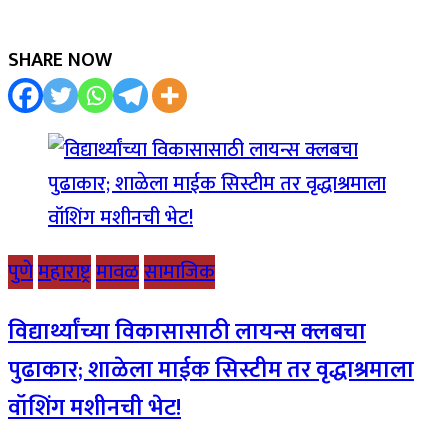
SHARE NOW
पुणे
महाराष्ट्र
मावळ
सामाजिक
विद्यार्थ्यांच्या विकासासाठी लायन्स क्लबचा
पुढाकार; शाळेला माईक सिस्टीम तर वृद्धाश्रमाला
वॉशिंग मशीनची भेट!