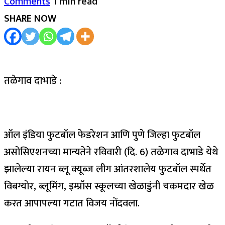
Comments
1 min read
SHARE NOW
तळेगाव दाभाडे :
ऑल इंडिया फुटबॉल फेडरेशन आणि पुणे जिल्हा फुटबॉल
असोसिएशनच्या मान्यतेने रविवारी (दि. 6) तळेगाव दाभाडे येथे
झालेल्या रायन ब्लू क्यूब्ज लीग आंतरशालेय फुटबॉल स्पर्धेत
विबग्योर, ब्लूमिंग, इम्प्रॉस स्कूलच्या खेळाडुंनी चकमदार खेळ
करत आपापल्या गटात विजय नोंदवला.