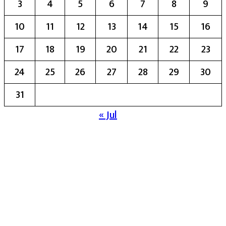
3
4
5
6
7
8
9
10
11
12
13
14
15
16
17
18
19
20
21
22
23
24
25
26
27
28
29
30
31
« Jul
मुख्य संपादिका:- रेखा बाळू भेगडे
या संकेतस्थळावर प्रकाशित झालेला सर्व मजकूर,
लेख त्याचे हक्क, जबाबदारी संबंधित लेखकांकडे
आहेत. प्रसिद्ध झालेल्या मजकुराशी
संपादिका