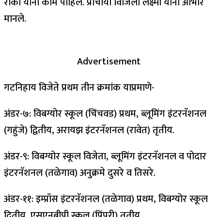
रोका यांनी काम पाहिले. प्राचार्या विजिला लक्ष्मी यांनी आभार
मानले.
Advertisement
गटनिहाय विजेते प्रथम तीन क्रमांक याप्रमाणे-
अंडर-७: विबग्योर स्कूल (चिंचवड) प्रथम, ब्लूमिंग इंटरनॅशनल
(गहुंजे) द्वितीय, अरायझ इंटरनॅशनल (रावेत) तृतीय.
अंडर-९: विबग्योर स्कूल विजेता, ब्लूमिंग इंटरनॅशनल व पोदार
इंटरनॅशनल (तळेगाव) अनुक्रमे दुसरे व तिसरे.
अंडर-११: इम्प्रॉस इंटरनॅशनल (तळेगाव) प्रथम, विबग्योर स्कूल
द्वितीय, एसएनबीपी स्कूल (पिंपरी) तृतीय.