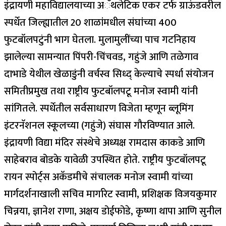
इंद्रायणी महाविद्यालयाच्या अॅथलेटिक एकर टर्फ ग्राऊंडवरील
स्पर्धेत जिल्ह्यातील 20 शाळांमधील संघांच्या 400
फुटबॉलपटुंनी भाग घेतला. मुलामुलींच्या पाच गटनिहाय
झालेल्या सामन्यात पिंपरी-चिंचवड, गहुंजे आणि तळेगाव
दाभाडे येथील खेळाडुंनी वर्चस्व सिध्द् केल्याचे स्पर्धा संयोजन
समितीप्रमुख तथा राष्ट्रीय फुटबॉलपटू मनोज स्वामी यांनी
सांगितले. स्पर्धेतील सर्वसाधारण विजेता म्हणून ब्लूमिंग
इंटरनॅशनल स्कूलच्या (गहुंजे) संघास गौरविण्यात आले.
इंद्रायणी विद्या मंदिर संस्थेचे अध्यक्ष रामदास काकडे आणि
साहेबराव बोडके यावेळी उपस्थित होते. राष्ट्रीय फुटबॉलपटू
रायन स्पोर्ट्स अकॅडमीचे संचालक मनोज स्वामी यांच्या
मार्गदर्शनाखाली सचिव मार्गारेट स्वामी, प्रशिक्षक विजयकुमार
चिन्नया, ज्ञानेश राणा, अक्षय डोईफोडे, कृष्णा थापा आणि सुनील