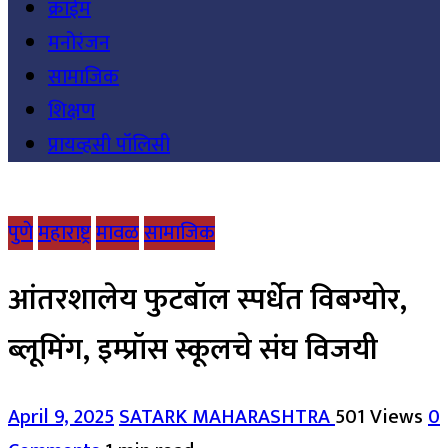
क्राईम
मनोरंजन
सामाजिक
शिक्षण
प्रायव्हसी पॉलिसी
पुणे
महाराष्ट्र
मावळ
सामाजिक
आंतरशालेय फुटबॉल स्पर्धेत विबग्योर,
ब्लूमिंग, इम्प्रॉस स्कूलचे संघ विजयी
April 9, 2025
SATARK MAHARASHTRA
501 Views
0