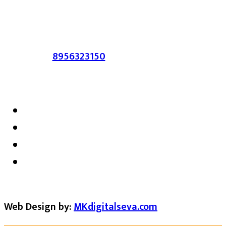
सहमत असतीलच असे नाही याचे उल्लंघन
करणाऱ्यांवर कायदेशीर कारवाई करण्यात येईल.
संपर्क :-
8956323150
/ ईमेल :-
satarkmaharashtra07@gmail.com
Web Design by:
MKdigitalseva.com