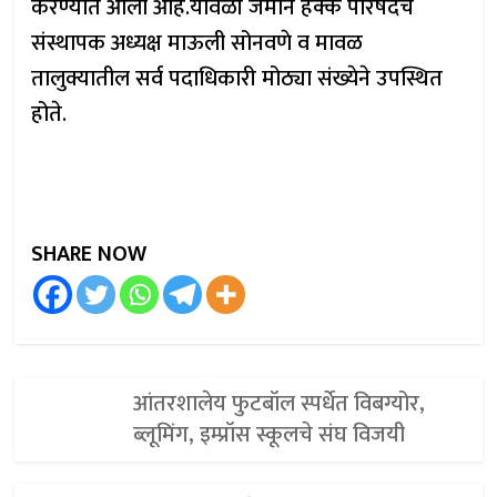
करण्यात आली आहे.यावेळी जमीन हक्क परिषदेचे
संस्थापक अध्यक्ष माऊली सोनवणे व मावळ
तालुक्यातील सर्व पदाधिकारी मोठ्या संख्येने उपस्थित
होते.
SHARE NOW
आंतरशालेय फुटबॉल स्पर्धेत विबग्योर,
ब्लूमिंग, इम्प्रॉस स्कूलचे संघ विजयी