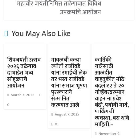
महावीर जयंतीनिमित्त तळेगावात विविध
उपक्रमांचे आयोजन
You May Also Like
शिवजयंती उत्सव
मावळची कन्या
कार्तिकी
२०२६ तळेगाव
ज्योती राजीवडे
यात्रेसाठी
दाभाडेत भव्य
यांना रमाईची लेक
आळंदीत
सोहळ्याचे
तर भरत राजीवडे
वाहतुकीत मोठे
आयोजन
यांना समाज भूषण
बदल १२ ते २०
पुरस्काराने
नोव्हेंबरदरम्यान
March 3, 2026
सन्मानित
वाहनांना प्रवेश
करण्यात आले
बंदी, पर्यायी मार्ग,
0
पार्किंगची
August 7, 2025
व्यवस्था, बस थांबे
माहिती –
0
November 9,