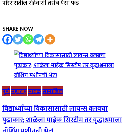
परिसरातील रहिवासी तसेच पैसा फंड
SHARE NOW
पुणे
महाराष्ट्र
मावळ
सामाजिक
विद्यार्थ्यांच्या विकासासाठी लायन्स क्लबचा
पुढाकार; शाळेला माईक सिस्टीम तर वृद्धाश्रमाला
वॉशिंग मशीनची भेट!