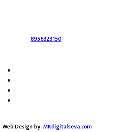
आहेत. प्रसिद्ध झालेल्या मजकुराशी
संपादिका
सहमत असतीलच असे नाही याचे उल्लंघन
करणाऱ्यांवर कायदेशीर कारवाई करण्यात येईल.
संपर्क :-
8956323150
/ ईमेल :-
satarkmaharashtra07@gmail.com
Web Design by:
MKdigitalseva.com