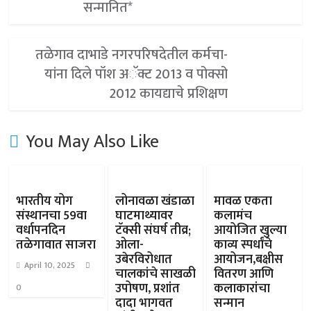
सन्मानित*
तळेगाव दाभाडे नगरपरिषदेतील कर्मचा-
यांना दिले पॉश अॅक्ट 2013 व पोक्सो
2012 कायद्याचे प्रशिक्षण
You May Also Like
भारतीय योग
लोनावळा खंडाळा
मावळ एकता
संस्थानचा 59वा
घाटमाथ्यावर
कलामंच
वर्धापनदिन
टॅक्सी संघर्ष तीव्र;
आयोजित खुल्या
तळेगावात साजरा
ओला-
काव्य स्पर्धांचे
उबेरविरोधात
आयोजन,बक्षीस
April 10, 2025
चालकांचे साखळी
वितरण आणि
उपोषण, प्रशांत
कलाकारांचा
0
दादा भागवत
सन्मान