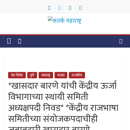
Skip
to
content
सतर्क
महाराष्ट्र
सतर्क
महाराष्ट्र
देश विदेश
पुणे
महाराष्ट्र
मावळ
राजकीय
*खासदार बारणे यांची केंद्रीय ऊर्जा
विभागाच्या स्थायी समिती
अध्यक्षपदी निवड* *केंद्रीय राजभाषा
समितीच्या संयोजकपदाचीही