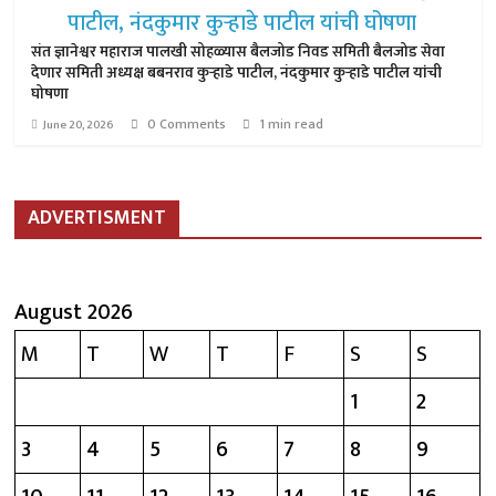
संत ज्ञानेश्वर महाराज पालखी सोहळ्यास बैलजोड निवड समिती बैलजोड सेवा
देणार समिती अध्यक्ष बबनराव कुऱ्हाडे पाटील, नंदकुमार कुऱ्हाडे पाटील यांची
घोषणा
0 Comments
1 min read
June 20, 2026
ADVERTISMENT
August 2026
M
T
W
T
F
S
S
1
2
3
4
5
6
7
8
9