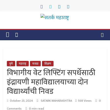
Skip
to
content
सतर्क
महाराष्ट्र
सतर्क
महाराष्ट्र
पुणे
महाराष्ट्र
मावळ
शिक्षण
विभागीय वेट लिफ्टिंग सपर्धेसाठी
इंद्रायणी महाविद्यालयाच्या दोन
विद्यार्थ्यांची निवड
October 25, 2024
SATARK MAHARASHTRA
568 Views
0
Comments
0 min read