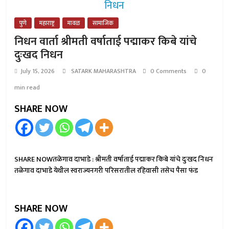
पुणे
महाराष्ट्र
मावळ
सामाजिक
निधन वार्ता श्रीमती वर्षाताई पद्माकर किबे यांचे
दुःखद निधन
July 15, 2026
SATARK MAHARASHTRA
0 Comments
0
min read
SHARE NOW
SHARE NOWतळेगाव दाभाडे : श्रीमती वर्षाताई पद्माकर किबे यांचे दुःखद निधन
तळेगाव दाभाडे येथील स्वराज्यनगरी परिसरातील रहिवासी तसेच पैसा फंड
SHARE NOW