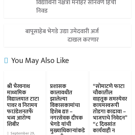
विद्यार्थिनी नक्षत्रा मनोहर सोनवणे हिची
निवड
बापूसाहेब भेगडे उद्या उमेदवारी अर्ज
दाखल करणार
You May Also Like
श्री भैरवनाथ
प्रशासक
“सोमाटणे फाटा
माध्यमिक
कालावधीत
चौकातील
विद्यालयात टाटा
झालेल्या
वाहतूक समस्येवर
पावर व निरामय
विकासकामांचा
कायमस्वरूपी
फाउंडेशनतर्फे
हिशेब द्या! –
तोडगा काढावा –
भव्य आरोग्य
नगरसेवक दीपक
भाजपाचे निवेदन”
शिबीर
भेगडे यांची
“८ दिवसांत
मुख्याधिकाऱ्यांकडे
कार्यवाही न
September 29,