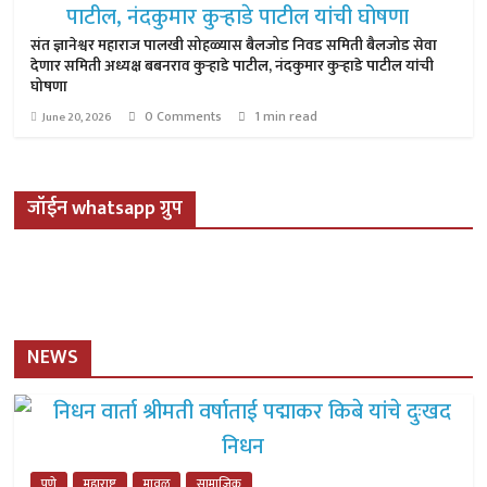
संत ज्ञानेश्वर महाराज पालखी सोहळ्यास बैलजोड निवड समिती बैलजोड सेवा
देणार समिती अध्यक्ष बबनराव कुऱ्हाडे पाटील, नंदकुमार कुऱ्हाडे पाटील यांची
घोषणा
0 Comments
1 min read
June 20, 2026
जॉईन whatsapp ग्रुप
NEWS
पुणे
महाराष्ट्र
मावळ
सामाजिक