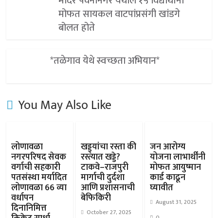
मंदिर पवनानगर येथील १५ विद्यार्थींना
मोफत सायकल वाटपांप्रसंगी खांडगे
बोलत होते
*तळेगाव येथे स्वच्छता अभियान*
You May Also Like
लोणावळा
खड्ड्यांचा रस्ता की
जन आरोग्य
नगरपरिषद सेवक
रस्त्यात खड्डे?
योजना लाभार्थींनी
वर्गाची सहकारी
टाकवे–राजपुरी
मोफत आयुष्मान
पतसंस्था मर्यादित
मार्गाची दुर्दशा
कार्ड काढून
लोणावळा 66 व्या
आणि प्रशासनाची
घ्यावीत
वर्धापन
बेफिकिरी
August 31, 2025
दिनानिमित्त
October 27, 2025
0