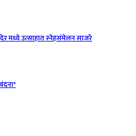
र मध्ये उत्साहात स्नेहसंमेलन साजरे
नवंदना*