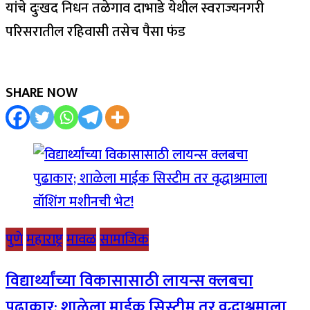
यांचे दुःखद निधन तळेगाव दाभाडे येथील स्वराज्यनगरी
परिसरातील रहिवासी तसेच पैसा फंड
SHARE NOW
पुणे
महाराष्ट्र
मावळ
सामाजिक
विद्यार्थ्यांच्या विकासासाठी लायन्स क्लबचा
पुढाकार; शाळेला माईक सिस्टीम तर वृद्धाश्रमाला