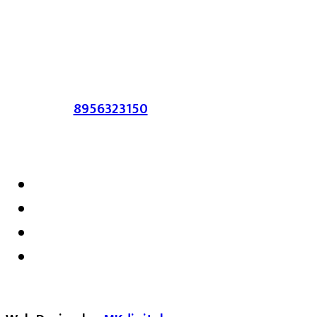
आहेत. प्रसिद्ध झालेल्या मजकुराशी
संपादिका
सहमत असतीलच असे नाही याचे उल्लंघन
करणाऱ्यांवर कायदेशीर कारवाई करण्यात येईल.
संपर्क :-
8956323150
/ ईमेल :-
satarkmaharashtra07@gmail.com