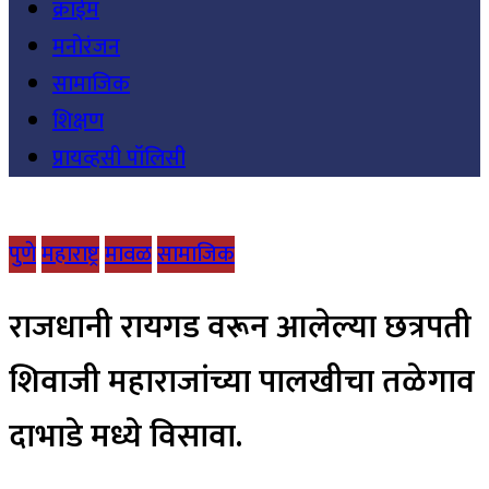
क्राईम
मनोरंजन
सामाजिक
शिक्षण
प्रायव्हसी पॉलिसी
पुणे
महाराष्ट्र
मावळ
सामाजिक
राजधानी रायगड वरून आलेल्या छत्रपती
शिवाजी महाराजांच्या पालखीचा तळेगाव
दाभाडे मध्ये विसावा.