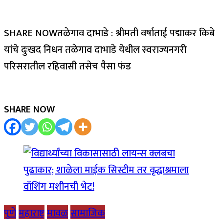
SHARE NOWतळेगाव दाभाडे : श्रीमती वर्षाताई पद्माकर किबे
यांचे दुःखद निधन तळेगाव दाभाडे येथील स्वराज्यनगरी
परिसरातील रहिवासी तसेच पैसा फंड
SHARE NOW
पुणे
महाराष्ट्र
मावळ
सामाजिक