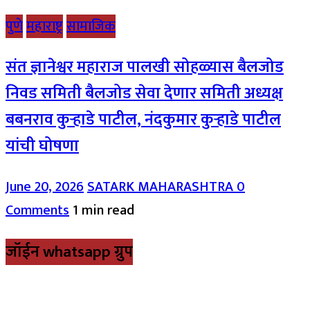
पुणे
महाराष्ट्र
सामाजिक
संत ज्ञानेश्वर महाराज पालखी सोहळ्यास बैलजोड
निवड समिती बैलजोड सेवा देणार समिती अध्यक्ष
बबनराव कुऱ्हाडे पाटील, नंदकुमार कुऱ्हाडे पाटील
यांची घोषणा
June 20, 2026
SATARK MAHARASHTRA
0
Comments
1 min read
जॉईन whatsapp ग्रुप