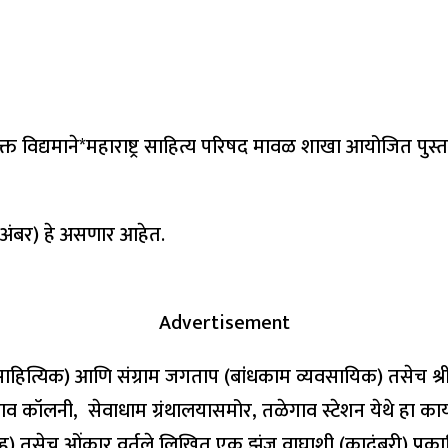
युक्त विद्यमाने*महाराष्ट्र साहित्य परिषद मावळ शाखा आयोजित पुस्
क अंबर) हे असणार आहेत.
Advertisement
ाहित्यिक) आणि संग्राम जगताप (बांधकाम व्यवसायिक) तसेच श्री. न
लेराव कॉलनी, सेवाधाम ग्रंथालयासमोर, तळेगाव स्टेशन येथे हा कार्
ग्रह) तसेच ओंकार वर्तले लिखित एक झुंज वाघाशी (कादंबरी) प्र