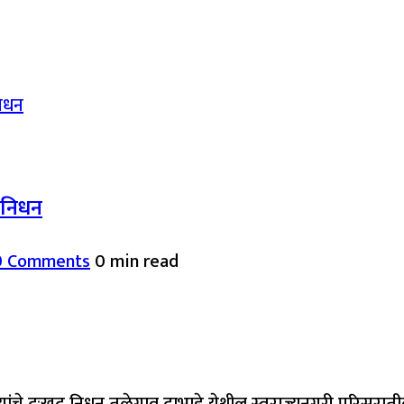
द निधन
0 Comments
0 min read
यांचे दुःखद निधन तळेगाव दाभाडे येथील स्वराज्यनगरी परिसरात