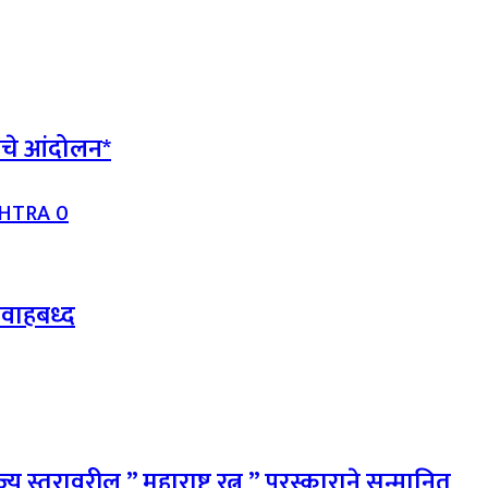
ाचे आंदोलन*
SHTRA
0
वाहबध्द
्तरावरील ” महाराष्ट्र रत्न ” पुरस्काराने सन्मानित