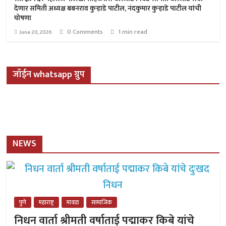
देणार समिती अध्यक्ष बबनराव कुऱ्हाडे पाटील, नंदकुमार कुऱ्हाडे पाटील यांची
घोषणा
0 Comments
1 min read
June 20, 2026
जॉईन whatsapp ग्रुप
NEWS
पुणे
महाराष्ट्र
मावळ
सामाजिक
निधन वार्ता श्रीमती वर्षाताई पद्माकर किबे यांचे