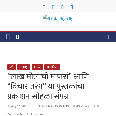
Skip
to
content
सतर्क
महाराष्ट्र
सतर्क
महाराष्ट्र
पुणे
महाराष्ट्र
मावळ
सामाजिक
“लाख मोलाची माणसं” आणि
“विचार तरंग” या पुस्तकांचा
प्रकाशन सोहळा संपन्न
May 12, 2026
SATARK MAHARASHTRA
49 Views
0
Comments
1 min read