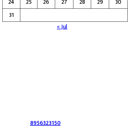
24
25
26
27
28
29
30
31
« Jul
मुख्य संपादिका:- रेखा बाळू भेगडे
या संकेतस्थळावर प्रकाशित झालेला सर्व मजकूर,
लेख त्याचे हक्क, जबाबदारी संबंधित लेखकांकडे
आहेत. प्रसिद्ध झालेल्या मजकुराशी
संपादिका
सहमत असतीलच असे नाही याचे उल्लंघन
करणाऱ्यांवर कायदेशीर कारवाई करण्यात येईल.
संपर्क :-
8956323150
/ ईमेल :-