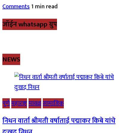
Comments
1 min read
जॉईन whatsapp ग्रुप
NEWS
पुणे
महाराष्ट्र
मावळ
सामाजिक
निधन वार्ता श्रीमती वर्षाताई पद्माकर किबे यांचे
दुःखद निधन