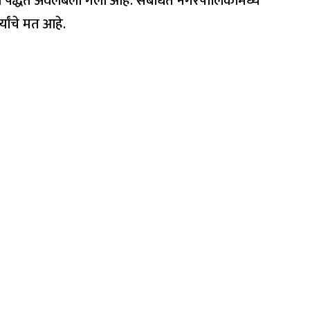
ी पद्धत अवलंबली गेली आहे. संबंधित नगरपालिकांमध्ये
्यांचे मत आहे.