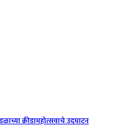
 मंडळाच्या क्रीडामहोत्सवाचे उदघाटन