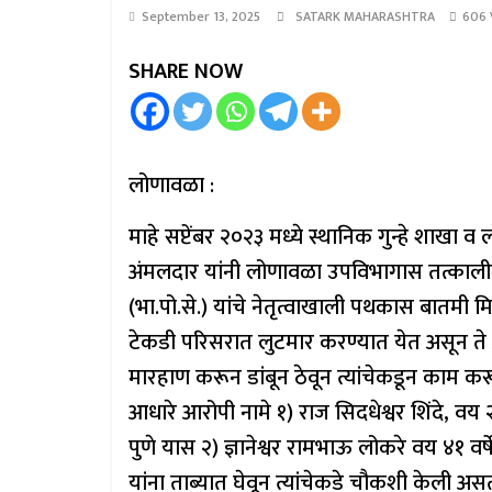
September 13, 2025
SATARK MAHARASHTRA
606 
SHARE NOW
लोणावळा :
माहे सप्टेंबर २०२३ मध्ये स्थानिक गुन्हे शाख
अंमलदार यांनी लोणावळा उपविभागास तत्कालीन 
(भा.पो.से.) यांचे नेतृत्वाखाली पथकास बातम
टेकडी परिसरात लुटमार करण्यात येत असून ते 
मारहाण करून डांबून ठेवून त्यांचेकडून काम क
आधारे आरोपी नामे १) राज सिदधेश्वर शिंदे, वय २
पुणे यास २) ज्ञानेश्वर रामभाऊ लोकरे वय ४१ वर्ष
यांना ताब्यात घेवून त्यांचेकडे चौकशी केली अ