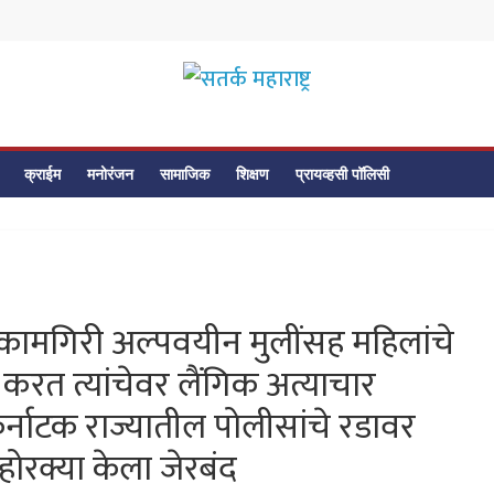
सतर्क
महाराष्ट्र
क्राईम
मनोरंजन
सामाजिक
शिक्षण
प्रायव्हसी पॉलिसी
सतर्क
महाराष्ट्र
ष्ठ कामगिरी अल्पवयीन मुलींसह महिलांचे
रत त्यांचेवर लैंगिक अत्याचार
 कर्नाटक राज्यातील पोलीसांचे रडावर
ोरक्या केला जेरबंद