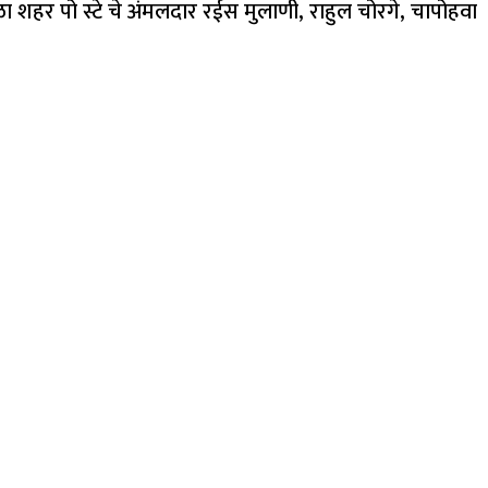
 शहर पो स्टे चे अंमलदार रईस मुलाणी, राहुल चोरगे, चापोहवा