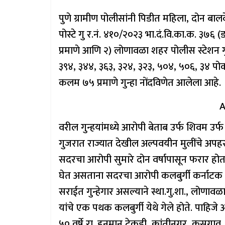
पुणे ग्रामीण पोलीसांनी पिडीत महिला, दोन बा
पोस्टे गु र.नं. ४१०/२०२३ भा.दं.वि.का.क. ३७६
प्रमाणे आणि २) लोणावळा शहर पोलीस स्टेशन गु
३९४, ३४४, ३६३, ३२४, ३२३, ५०४, ५०६, ३४ प
कलम ७५ प्रमाणे गुन्हा नोंदविणेत आलेला आहे.
A
वरील गुन्हयांमध्ये आरोपी बेताब उर्फ शिवम उर्फ
गुजरात राज्यात देखील अल्पवयीन मुलींचे अपहरण
सदरचा आरोपी सुमारे दोन वर्षापासून फरार होत
घेत असताना सदरचा आरोपी कलबुर्गी कर्नाटक य
सराईत गुन्हेगार असल्याने स्था.गु.शा., लोणा
यांचे एक पथक कलबुर्गी येथे गेले होते. पाहि
५० वर्षे रा. हनुमान टेकडी, क्रांतीनगर, कुसग