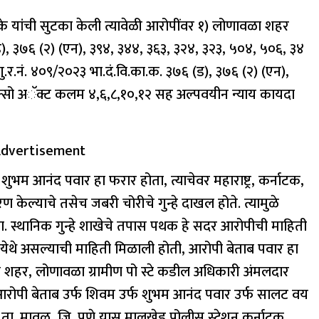
लके यांची सुटका केली त्यावेळी आरोपींवर १) लोणावळा शहर
 (ड), ३७६ (२) (एन), ३९४, ३४४, ३६३, ३२४, ३२३, ५०४, ५०६, ३४
.र.नं. ४०९/२०२३ भा.दं.वि.का.क. ३७६ (ड), ३७६ (२) (एन),
ोक्सो अॅक्ट कलम ४,६,८,१०,१२ सह अल्पवयीन न्याय कायदा
dvertisement
 शुभम आनंद पवार हा फरार होता, त्याचेवर महाराष्ट्र, कर्नाटक,
 केल्याचे तसेच जबरी चोरीचे गुन्हे दाखल होते. त्यामुळे
ा. स्थानिक गुन्हे शाखेचे तपास पथक हे सदर आरोपीची माहिती
ेथे असल्याची माहिती मिळाली होती, आरोपी बेताब पवार हा
वळा शहर, लोणावळा ग्रामीण पो स्टे कडील अधिकारी अंमलदार
जे आरोपी बेताब उर्फ शिवम उर्फ शुभम आनंद पवार उर्फ सालट वय
ाव, ता. मावळ, जि. पुणे यास मालखेड पोलीस स्टेशन कर्नाटक