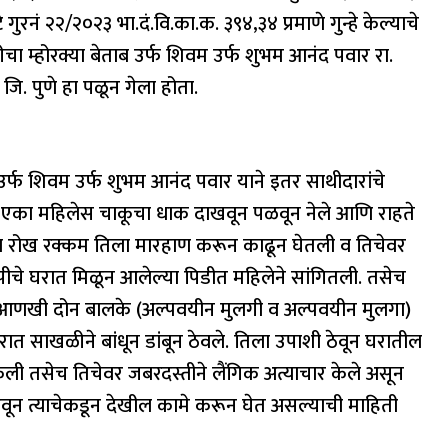
ुरनं २२/२०२३ भा.दं.वि.का.क. ३९४,३४ प्रमाणे गुन्हे केल्याचे
ळीचा म्होरक्या बेताब उर्फ शिवम उर्फ शुभम आनंद पवार रा.
जि. पुणे हा पळून गेला होता.
र्फ शिवम उर्फ शुभम आनंद पवार याने इतर साथीदारांचे
न एका महिलेस चाकूचा धाक दाखवून पळवून नेले आणि राहते
ल व रोख रक्कम तिला मारहाण करून काढून घेतली व तिचेवर
ोपीचे घरात मिळून आलेल्या पिडीत महिलेने सांगितली. तसेच
ी आणखी दोन बालके (अल्पवयीन मुलगी व अल्पवयीन मुलगा)
ात साखळीने बांधून डांबून ठेवले. तिला उपाशी ठेवून घरातील
ली तसेच तिचेवर जबरदस्तीने लैंगिक अत्याचार केले असून
ेवून त्याचेकडून देखील कामे करून घेत असल्याची माहिती