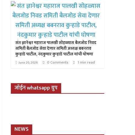
संत ज्ञानेश्वर महाराज पालखी सोहळ्यास बैलजोड निवड
समिती बैलजोड सेवा देणार समिती अध्यक्ष बबनराव
कुऱ्हाडे पाटील, नंदकुमार कुऱ्हाडे पाटील यांची घोषणा
0 Comments
1 min read
June 20, 2026
जॉईन whatsapp ग्रुप
NEWS