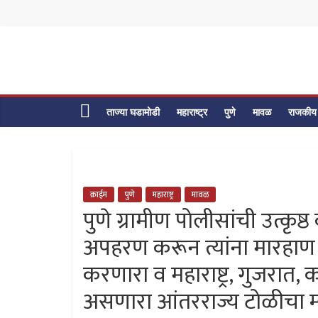
Skip
to
content
ताज्या घडामोडी
महाराष्ट्र
पुणे
मावळ
राजकीय
क्राईम
पुणे
महाराष्ट्र
मावळ
पुणे ग्रामीण पोलीसांची उत्कृ
अपहरण करून त्यांना मारहाण क
करणारा व महाराष्ट्र, गुजरात,
असणारा आंतरराज्य टोळीचा म्ह