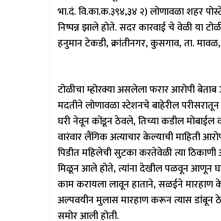
भा.दं. वि.का.क.३९४,३४ २) लोणावळा शहर पोस्टे ग
निष्पन्न झाले होते. सदर कारवाई चे वेळी या टो
हनुमान टेकडी, क्रांतीनगर, कुसगाव, ता. मावळ, 
टोळीचा म्होरक्या असलेला फरार आरोपी बेताब उ
मदतीने लोणावळा स्टेशनचे बाहेरील परीसरातू
घरी नेवून कोंडून ठेवले, तिच्या कडील मोबाई
वारंवार लैंगिक अत्याचार केल्याची माहिती आर
पिडीत महिलेची सुटका करतेवेळी त्या ठिकाण
मिळून आले होते, त्यांना देखील पळवून आणून घर
काम करायला लावून हाताने, सळईने मारहाण के
अल्पवयीन मुलास मारहाण करून त्यास डांबून ठ
समोर आली होती.