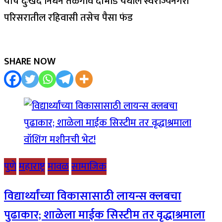
यांचे दुःखद निधन तळेगाव दाभाडे येथील स्वराज्यनगरी
परिसरातील रहिवासी तसेच पैसा फंड
SHARE NOW
पुणे
महाराष्ट्र
मावळ
सामाजिक
विद्यार्थ्यांच्या विकासासाठी लायन्स क्लबचा
पुढाकार; शाळेला माईक सिस्टीम तर वृद्धाश्रमाला