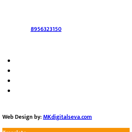
सहमत असतीलच असे नाही याचे उल्लंघन
करणाऱ्यांवर कायदेशीर कारवाई करण्यात येईल.
संपर्क :-
8956323150
/ ईमेल :-
satarkmaharashtra07@gmail.com
Web Design by:
MKdigitalseva.com