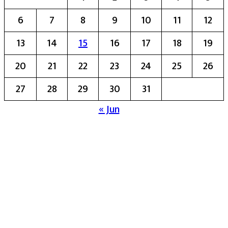
6
7
8
9
10
11
12
13
14
15
16
17
18
19
20
21
22
23
24
25
26
27
28
29
30
31
« Jun
मुख्य संपादिका:- रेखा बाळू भेगडे
या संकेतस्थळावर प्रकाशित झालेला सर्व मजकूर,
लेख त्याचे हक्क, जबाबदारी संबंधित लेखकांकडे
आहेत. प्रसिद्ध झालेल्या मजकुराशी
संपादिका