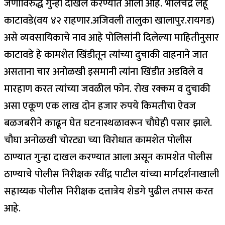
जणांविरुद्ध गुन्हा दाखल करण्यात आला आहे. भालचंद्र लहू
काटावडे(वय ४२ राहणार.अजिवली तालुका खालापुर.रायगड)
असे व्यवसायिकाचे नाव आहे पोलिसांनी दिलेल्या माहितीनुसार
काटावडे हे कामशेत खिंडीतून त्यांच्या दुचाकी वाहनाने जात
असताना चार अनोळखी इसमानी त्यांना खिंडीत अडविले व
मारहाण करत त्यांच्या जवळील फोन. रोख रक्कम व दुचाकी
असा एकूण एक लाख दोन हजार रुपये किमतीचा ऐवज
बळजबरीने काढून घेत घटनास्थळावरून चौघेही पसार झाले.
चौघा अनोळखी चोरट्या च्या विरोधात कामशेत पोलीस
ठाण्यात गुन्हा दाखल करण्यात आला असून कामशेत पोलीस
ठाण्याचे पोलीस निरीक्षक रवींद्र पाटील यांच्या मार्गदर्शनाखाली
सहाय्यक पोलीस निरीक्षक दत्तात्रेय शेडगे पुढील तपास करत
आहे.