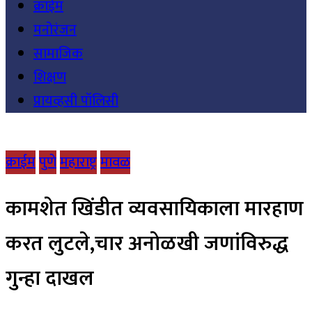
क्राईम
मनोरंजन
सामाजिक
शिक्षण
प्रायव्हसी पॉलिसी
क्राईम
पुणे
महाराष्ट्र
मावळ
कामशेत खिंडीत व्यवसायिकाला मारहाण
करत लुटले,चार अनोळखी जणांविरुद्ध
गुन्हा दाखल