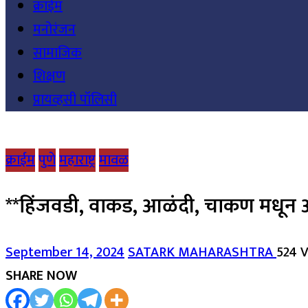
क्राईम
मनोरंजन
सामाजिक
शिक्षण
प्रायव्हसी पॉलिसी
क्राईम
पुणे
महाराष्ट्र
मावळ
**हिंजवडी, वाकड, आळंदी, चाकण मधून आठ
September 14, 2024
SATARK MAHARASHTRA
524 
SHARE NOW