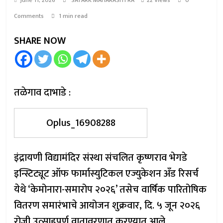
June 11, 2026
SATARK MAHARASHTRA
22 Views
0
Comments
1 min read
SHARE NOW
तळेगाव दाभाडे :
Oplus_16908288
इंद्रायणी विद्यामंदिर संस्था संचलित कृष्णराव भेगडे
इन्स्टिट्यूट ऑफ फार्मास्युटिकल एज्युकेशन अँड रिसर्च
येथे ‘केमोनारा-समारोप २०२६’ तसेच वार्षिक पारितोषिक
वितरण समारंभाचे आयोजन शुक्रवार, दि. ५ जून २०२६
रोजी उत्साहपूर्ण वातावरणात करण्यात आले.