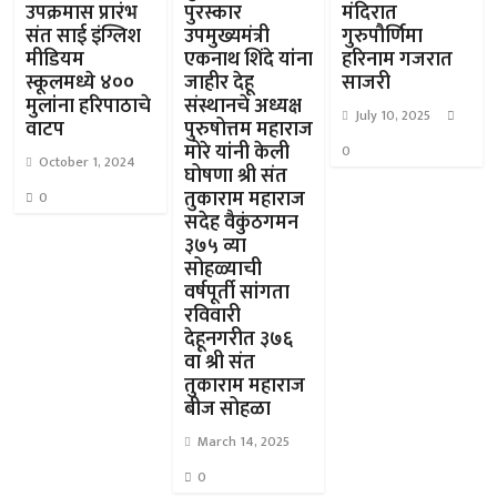
उपक्रमास प्रारंभ
पुरस्कार
मंदिरात
संत साई इंग्लिश
उपमुख्यमंत्री
गुरुपौर्णिमा
मीडियम
एकनाथ शिंदे यांना
हरिनाम गजरात
स्कूलमध्ये ४००
जाहीर देहू
साजरी
मुलांना हरिपाठाचे
संस्थानचे अध्यक्ष
July 10, 2025
वाटप
पुरुषोत्तम महाराज
मोरे यांनी केली
0
October 1, 2024
घोषणा श्री संत
तुकाराम महाराज
0
सदेह वैकुंठगमन
३७५ व्या
सोहळ्याची
वर्षपूर्ती सांगता
रविवारी
देहूनगरीत ३७६
वा श्री संत
तुकाराम महाराज
बीज सोहळा
March 14, 2025
0