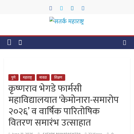
Skip
to
content
सतर्क
महाराष्ट्र
सतर्क
महाराष्ट्र
पुणे
महाराष्ट्र
मावळ
शिक्षण
कृष्णराव भेगडे फार्मसी
महाविद्यालयात ‘केमोनारा-समारोप
२०२६’ व वार्षिक पारितोषिक
वितरण समारंभ उत्साहात