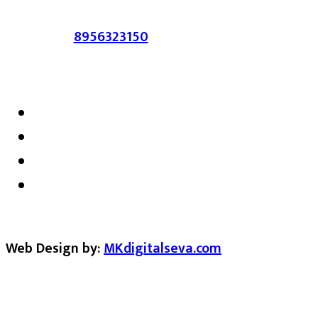
संपर्क :-
8956323150
/ ईमेल :-
satarkmaharashtra07@gmail.com
Web Design by:
MKdigitalseva.com