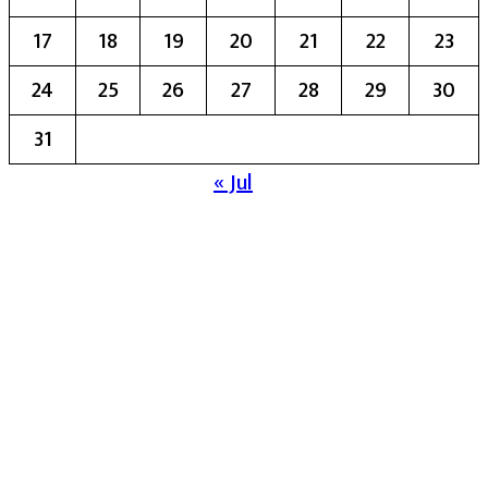
17
18
19
20
21
22
23
24
25
26
27
28
29
30
31
« Jul
मुख्य संपादिका:- रेखा बाळू भेगडे
या संकेतस्थळावर प्रकाशित झालेला सर्व मजकूर,
लेख त्याचे हक्क, जबाबदारी संबंधित लेखकांकडे
आहेत. प्रसिद्ध झालेल्या मजकुराशी
संपादिका
सहमत असतीलच असे नाही याचे उल्लंघन
करणाऱ्यांवर कायदेशीर कारवाई करण्यात येईल.