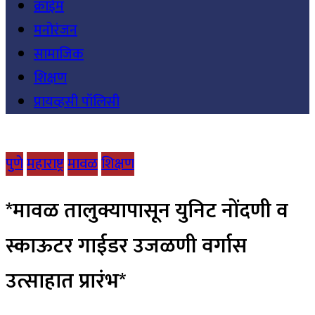
क्राईम
मनोरंजन
सामाजिक
शिक्षण
प्रायव्हसी पॉलिसी
पुणे
महाराष्ट्र
मावळ
शिक्षण
*मावळ तालुक्यापासून युनिट नोंदणी व
स्काऊटर गाईडर उजळणी वर्गास
उत्साहात प्रारंभ*