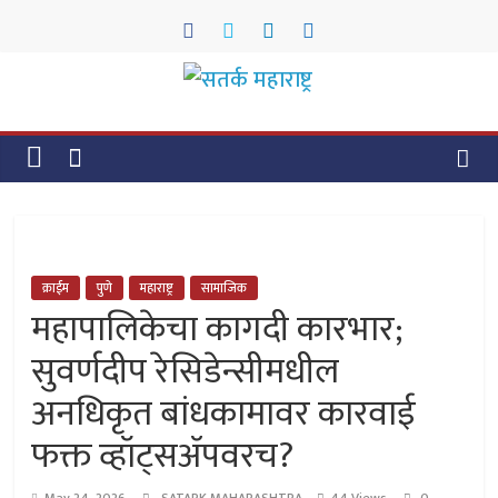
Skip
to
content
सतर्क
महाराष्ट्र
सतर्क
महाराष्ट्र
क्राईम
पुणे
महाराष्ट्र
सामाजिक
महापालिकेचा कागदी कारभार;
सुवर्णदीप रेसिडेन्सीमधील
अनधिकृत बांधकामावर कारवाई
फक्त व्हॉट्सॲपवरच?