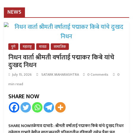
NEWS
पुणे
महाराष्ट्र
मावळ
सामाजिक
निधन वार्ता श्रीमती वर्षाताई पद्माकर किबे यांचे
दुःखद निधन
July 15, 2026
SATARK MAHARASHTRA
0 Comments
0
min read
SHARE NOW
SHARE NOWतळेगाव दाभाडे : श्रीमती वर्षाताई पद्माकर किबे यांचे दुःखद निधन
तळेगाव दाभाडे येथील स्वराज्यनगरी परिसरातील रहिवासी तसेच पैसा फंड