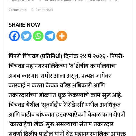
May 24, 2026
SATARK MAHARASHTRA
44 Views
0
Comments
1 min read
SHARE NOW
​पिंपरी चिंचवड (प्रतिनिधी) दिनांक २४ मे २०२६:- पिंपरी-
चिंचवड महानगरपालिकेच्या ‘ब’ क्षेत्रीय कार्यालयाचा
अजब कारभार समोर आला असून, प्रत्यक्ष जागेवर
कारवाई न करता केवळ वरिष्ठ अधिकारी आणि
तक्रारदारांच्या डोळ्यात धूळ फेकण्याचे काम सुरू आहे.
चिंचवड येथील ‘सुवर्णदीप रेसिडेन्सी’ मधील अनधिकृत
आणि वाढीव बांधकाम हटवण्याऐवजी केवळ कागदोपत्री
‘कारवाईचा खेळ’ सुरू असल्याचा संताप तक्रारदार
सुवर्णा दिलीप पाटील यांनी थेट महानगरपालिका आयुक्त