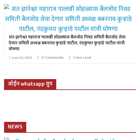
संत ज्ञानेश्वर महाराज पालखी सोहळ्यास बैलजोड निवड समिती बैलजोड सेवा
देणार समिती अध्यक्ष बबनराव कुऱ्हाडे पाटील, नंदकुमार कुऱ्हाडे पाटील यांची
घोषणा
0 Comments
1 min read
June 20, 2026
जॉईन whatsapp ग्रुप
NEWS