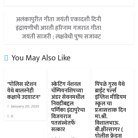
अलंकापुरीत गीता जयंती एकादशी दिनी
इंद्रायणीची आरती हरिनाम गजरात गीता
जयंती साजरी ; लक्षवेधी पुष्प सजावट
You May Also Like
*पोलिस स्टेशन
स्केटिंग नॅशनल
पिंपळे गुरव येथे
येथे बालस्नेही
चॅम्पियनशिपच्या
ब्राईट पर्ल्स
कक्षाचे उदघाटन*
अंडर सेवनमधील
इंग्लिश मीडियम
निवडीबद्दल
स्कूल चा
January 20, 2025
पर्णिका इंदापुरेचा
प्रजासत्ताक दिन
विजयराज
मा.श्री.
0
पतसंस्थेतर्फे
विशालभाऊ.
सत्कार
बी.क्षीरसागर (
पोलीस फ्रेंड्स