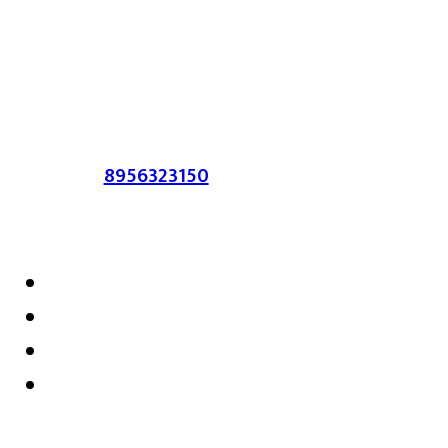
लेख त्याचे हक्क, जबाबदारी संबंधित लेखकांकडे
आहेत. प्रसिद्ध झालेल्या मजकुराशी
संपादिका
सहमत असतीलच असे नाही याचे उल्लंघन
करणाऱ्यांवर कायदेशीर कारवाई करण्यात येईल.
संपर्क :-
8956323150
/ ईमेल :-
satarkmaharashtra07@gmail.com