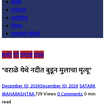
क्राईम
मनोरंजन
सामाजिक
शिक्षण
प्रायव्हसी पॉलिसी
क्राईम
पुणे
महाराष्ट्र
मावळ
*वराळे येथे नदीत बुडून मुलाचा मृत्यू*
December 10, 2024
December 10, 2024
SATARK
MAHARASHTRA
729 Views
0 Comments
0 min
read