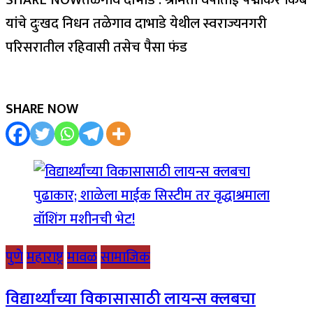
SHARE NOWतळेगाव दाभाडे : श्रीमती वर्षाताई पद्माकर किबे
यांचे दुःखद निधन तळेगाव दाभाडे येथील स्वराज्यनगरी
परिसरातील रहिवासी तसेच पैसा फंड
SHARE NOW
पुणे
महाराष्ट्र
मावळ
सामाजिक
विद्यार्थ्यांच्या विकासासाठी लायन्स क्लबचा