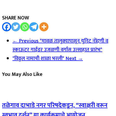
SHARE NOW
← Previous
*मावळ तालुक्यापासून युनिट नोंदणी व
स्काऊटर गाईडर उजळणी वर्गास उत्साहात प्रारंभ*
*विठ्ठल नामाची शाळा भरली*
Next →
You May Also Like
तळेगाव दाभाडे नगर परिषदेकडून, “स्वाक्षरी वरून
स्वभाव दर्शन” या कार्यक्रमाचे आयोजन