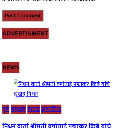
ADVERTISMENT
NEWS
पुणे
महाराष्ट्र
मावळ
सामाजिक
निधन वार्ता श्रीमती वर्षाताई पद्माकर किबे यांचे