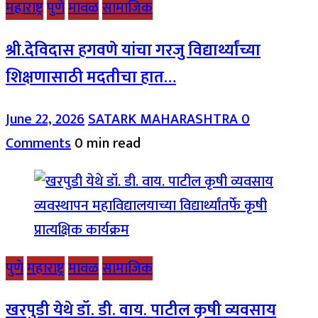
महाराष्ट्र
पुणे
मावळ
सामाजिक
श्री.देविदास हगवणे यांचा गरजु विद्यार्थ्यांच्या
शिक्षणासाठी मदतीचा हात…
June 22, 2026
SATARK MAHARASHTRA
0
Comments
0 min read
पुणे
महाराष्ट्र
मावळ
सामाजिक
खरपुडी येथे डॉ. डी. वाय. पाटील कृषी व्यवसाय