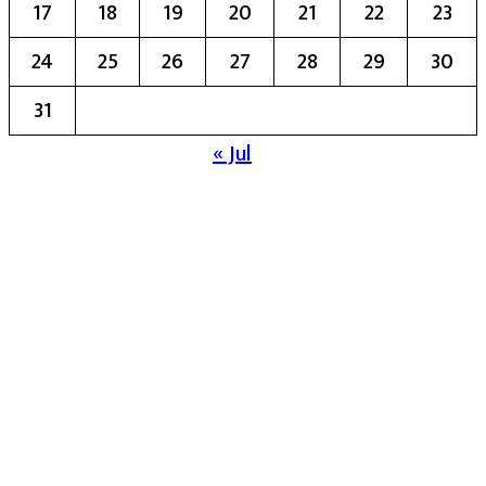
17
18
19
20
21
22
23
24
25
26
27
28
29
30
31
« Jul
मुख्य संपादिका:- रेखा बाळू भेगडे
या संकेतस्थळावर प्रकाशित झालेला सर्व मजकूर,
लेख त्याचे हक्क, जबाबदारी संबंधित लेखकांकडे
आहेत. प्रसिद्ध झालेल्या मजकुराशी
संपादिका
सहमत असतीलच असे नाही याचे उल्लंघन
करणाऱ्यांवर कायदेशीर कारवाई करण्यात येईल.