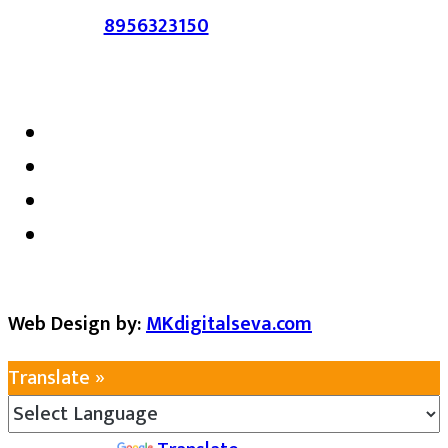
संपर्क :-
8956323150
/ ईमेल :-
satarkmaharashtra07@gmail.com
Web Design by:
MKdigitalseva.com
Translate »