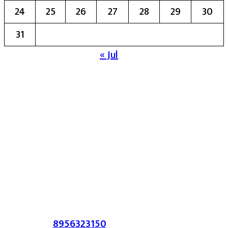
24
25
26
27
28
29
30
31
« Jul
मुख्य संपादिका:- रेखा बाळू भेगडे
या संकेतस्थळावर प्रकाशित झालेला सर्व मजकूर,
लेख त्याचे हक्क, जबाबदारी संबंधित लेखकांकडे
आहेत. प्रसिद्ध झालेल्या मजकुराशी
संपादिका
सहमत असतीलच असे नाही याचे उल्लंघन
करणाऱ्यांवर कायदेशीर कारवाई करण्यात येईल.
संपर्क :-
8956323150
/ ईमेल :-