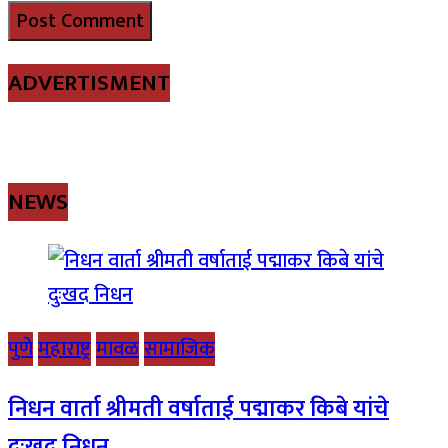
ADVERTISMENT
NEWS
पुणे
महाराष्ट्र
मावळ
सामाजिक
निधन वार्ता श्रीमती वर्षाताई पद्माकर किबे यांचे
दुःखद निधन