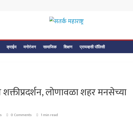
सतर्क
महाराष्ट्र
क्राईम
मनोरंजन
सामाजिक
शिक्षण
प्रायव्हसी पॉलिसी
सतर्क
महाराष्ट्र
शक्तीप्रदर्शन, लोणावळा शहर मनसेच्या
s
0 Comments
1 min read