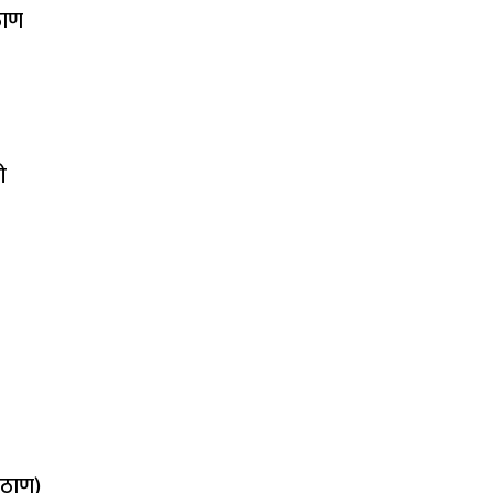
ठाण
ी
वठाण)