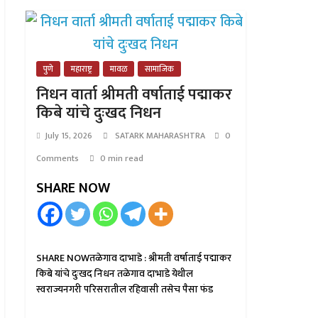
पुणे
महाराष्ट्र
मावळ
सामाजिक
निधन वार्ता श्रीमती वर्षाताई पद्माकर
किबे यांचे दुःखद निधन
July 15, 2026
SATARK MAHARASHTRA
0
Comments
0 min read
SHARE NOW
SHARE NOWतळेगाव दाभाडे : श्रीमती वर्षाताई पद्माकर
किबे यांचे दुःखद निधन तळेगाव दाभाडे येथील
स्वराज्यनगरी परिसरातील रहिवासी तसेच पैसा फंड