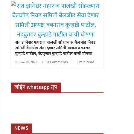
संत ज्ञानेश्वर महाराज पालखी सोहळ्यास बैलजोड निवड
समिती बैलजोड सेवा देणार समिती अध्यक्ष बबनराव
कुऱ्हाडे पाटील, नंदकुमार कुऱ्हाडे पाटील यांची घोषणा
0 Comments
1 min read
June 20, 2026
जॉईन whatsapp ग्रुप
NEWS