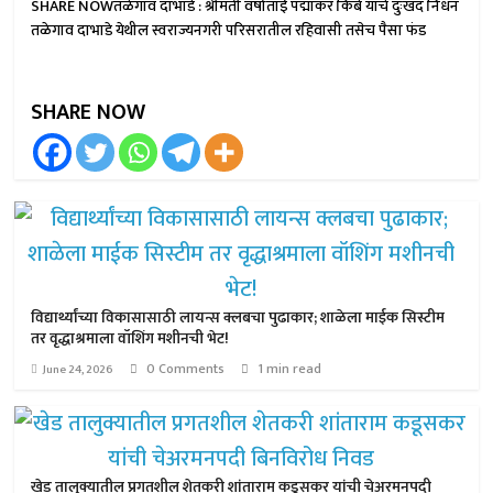
SHARE NOWतळेगाव दाभाडे : श्रीमती वर्षाताई पद्माकर किबे यांचे दुःखद निधन
तळेगाव दाभाडे येथील स्वराज्यनगरी परिसरातील रहिवासी तसेच पैसा फंड
SHARE NOW
विद्यार्थ्यांच्या विकासासाठी लायन्स क्लबचा पुढाकार; शाळेला माईक सिस्टीम
तर वृद्धाश्रमाला वॉशिंग मशीनची भेट!
0 Comments
1 min read
June 24, 2026
खेड तालुक्यातील प्रगतशील शेतकरी शांताराम कडूसकर यांची चेअरमनपदी