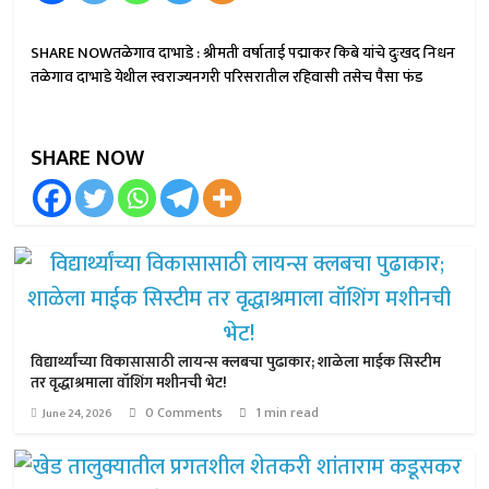
SHARE NOWतळेगाव दाभाडे : श्रीमती वर्षाताई पद्माकर किबे यांचे दुःखद निधन
तळेगाव दाभाडे येथील स्वराज्यनगरी परिसरातील रहिवासी तसेच पैसा फंड
SHARE NOW
विद्यार्थ्यांच्या विकासासाठी लायन्स क्लबचा पुढाकार; शाळेला माईक सिस्टीम
तर वृद्धाश्रमाला वॉशिंग मशीनची भेट!
0 Comments
1 min read
June 24, 2026