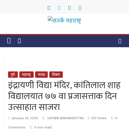
Skip
to
content
सतर्क
महाराष्ट्र
सतर्क
महाराष्ट्र
पुणे
महाराष्ट्र
मावळ
शिक्षण
इंद्रायणी विद्या मंदिर, कांतिलाल शाह
विद्यालयात ७७ वा प्रजासत्ताक दिन
उत्साहात साजरा
January 26, 2026
SATARK MAHARASHTRA
120 Views
0
Comments
0 min read