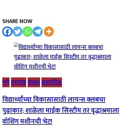
SHARE NOW
पुणे
महाराष्ट्र
मावळ
सामाजिक
विद्यार्थ्यांच्या विकासासाठी लायन्स क्लबचा
पुढाकार; शाळेला माईक सिस्टीम तर वृद्धाश्रमाला
वॉशिंग मशीनची भेट!