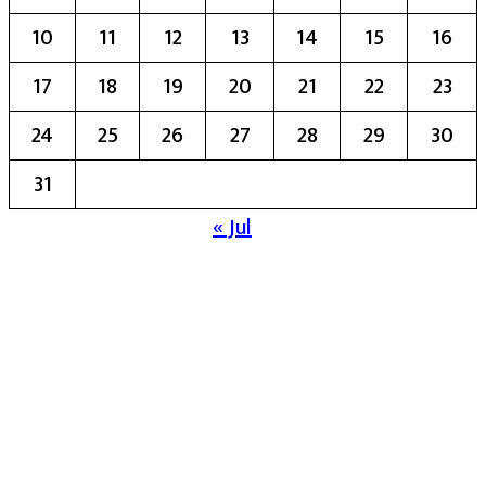
10
11
12
13
14
15
16
17
18
19
20
21
22
23
24
25
26
27
28
29
30
31
« Jul
मुख्य संपादिका:- रेखा बाळू भेगडे
या संकेतस्थळावर प्रकाशित झालेला सर्व मजकूर,
लेख त्याचे हक्क, जबाबदारी संबंधित लेखकांकडे
आहेत. प्रसिद्ध झालेल्या मजकुराशी
संपादिका