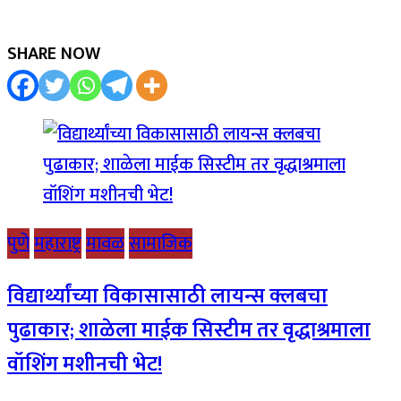
SHARE NOW
पुणे
महाराष्ट्र
मावळ
सामाजिक
विद्यार्थ्यांच्या विकासासाठी लायन्स क्लबचा
पुढाकार; शाळेला माईक सिस्टीम तर वृद्धाश्रमाला
वॉशिंग मशीनची भेट!