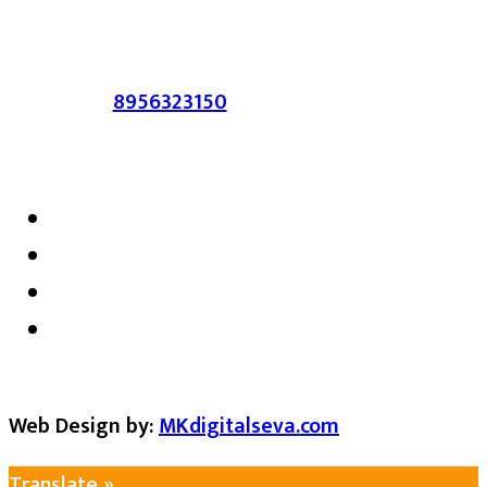
सहमत असतीलच असे नाही याचे उल्लंघन
करणाऱ्यांवर कायदेशीर कारवाई करण्यात येईल.
संपर्क :-
8956323150
/ ईमेल :-
satarkmaharashtra07@gmail.com
Web Design by:
MKdigitalseva.com
Translate »