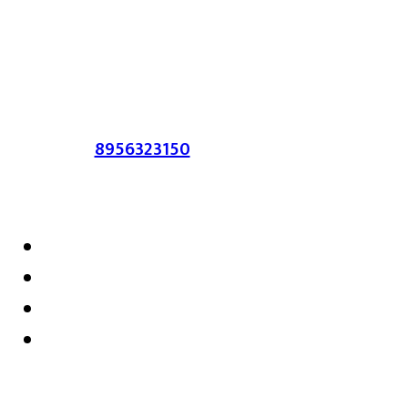
लेख त्याचे हक्क, जबाबदारी संबंधित लेखकांकडे
आहेत. प्रसिद्ध झालेल्या मजकुराशी
संपादिका
सहमत असतीलच असे नाही याचे उल्लंघन
करणाऱ्यांवर कायदेशीर कारवाई करण्यात येईल.
संपर्क :-
8956323150
/ ईमेल :-
satarkmaharashtra07@gmail.com