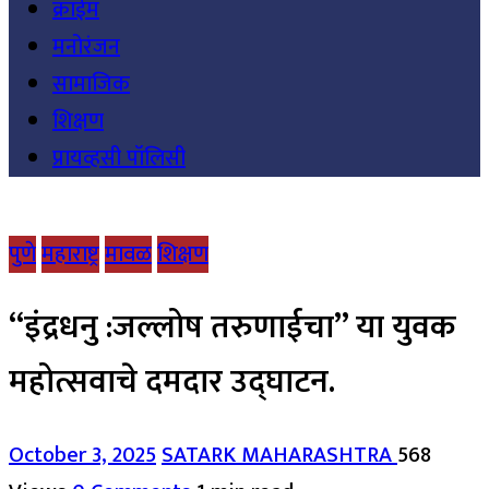
क्राईम
मनोरंजन
सामाजिक
शिक्षण
प्रायव्हसी पॉलिसी
पुणे
महाराष्ट्र
मावळ
शिक्षण
“इंद्रधनु :जल्लोष तरुणाईचा” या युवक
महोत्सवाचे दमदार उद्घाटन.
October 3, 2025
SATARK MAHARASHTRA
568