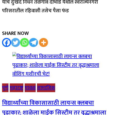
यांचे दुःखद निधन तळेगाव दाभाडे येथील स्वराज्यनगरी
परिसरातील रहिवासी तसेच पैसा फंड
SHARE NOW
पुणे
महाराष्ट्र
मावळ
सामाजिक
विद्यार्थ्यांच्या विकासासाठी लायन्स क्लबचा
पुढाकार; शाळेला माईक सिस्टीम तर वृद्धाश्रमाला