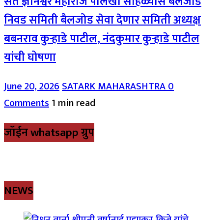
संत ज्ञानेश्वर महाराज पालखी सोहळ्यास बैलजोड
निवड समिती बैलजोड सेवा देणार समिती अध्यक्ष
बबनराव कुऱ्हाडे पाटील, नंदकुमार कुऱ्हाडे पाटील
यांची घोषणा
June 20, 2026
SATARK MAHARASHTRA
0
Comments
1 min read
जॉईन whatsapp ग्रुप
NEWS