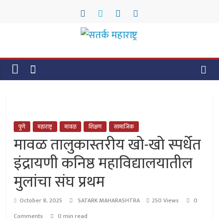
Skip
to
content
सतर्क
महाराष्ट्र
सतर्क
महाराष्ट्र
पुणे
महाराष्ट्र
मावळ
शिक्षण
सामाजिक
मावळ तालुकास्तरीय खो-खो स्पर्धेत
इंद्रायणी कनिष्ठ महाविद्यालयातील
मुलांचा संघ प्रथम
October 8, 2025
SATARK MAHARASHTRA
250 Views
0
Comments
0 min read