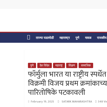
Skip
to
content
ताज्या घडामोडी
महाराष्ट्र
पुणे
मावळ
राजकीय
पुणे
देश विदेश
महाराष्ट्र
शिक्षण
सामाजिक
फॉर्मुला भारत या राष्ट्रीय स्पर
विक्रमी विजय प्रथम क्रमांका
पारितोषिके पटकावली
February 19, 2025
SATARK MAHARASHTRA
348 Vi