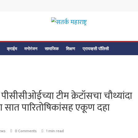
सतर्क
महाराष्ट्र
क्राईम
मनोरंजन
सामाजिक
शिक्षण
प्रायव्हसी पॉलिसी
सतर्क
महाराष्ट्र
्धेत पीसीसीओईच्या टीम क्रेटॉसचा चौथ्यांदा
च्या सात पारितोषिकांसह एकूण दहा
ews
0 Comments
1 min read