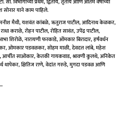
. सी. विभागाच्या प्रथम, द्वितीय, तृतीय आणि अंतिम वर्षाच्या
्वेश सोनार याने काम पाहिले.
्णन, मनीश मैथी, यशवंत कांबळे, ऋतुराज पाटील, आदिनाथ केळकर,
ाधा कराळे, रोहन पाटील, रोहित सावंत, उपेंद्र पाटील,
, आभा शिरोळे, नारायणी फरकाडे, ओंमकार बिरादार, हर्षवर्धन
णकर, ओमकार पडवळकर, सोहम माळी, देवदत्त लांबे, महेश
ाजवे, आर्चीत साओकार, केतकी गायकवाड, श्रावणी कुलथे, अनिकेत
 पार्थ थापेकर, क्षितिज राणे, वेदांत गरुडे, मुगदा पडवळ आणि
—