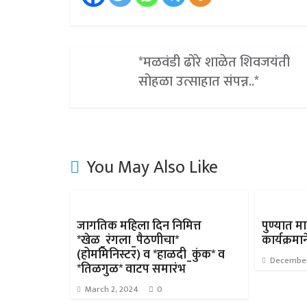
*मळवंडी ढोरे शाळेत शिवजयंती
सोहळा उत्साहात संपन्न..*
You May Also Like
जागतिक महिला दिन निमित्त
पुण्यात म
*खेळ_रंगला_पैठणीचा*
कार्यक्रमा
(होममिनिस्टर) व *हाळदी_कुंक* व
December
*तिळगुळ* वाटप समारंभ
March 2, 2024
0