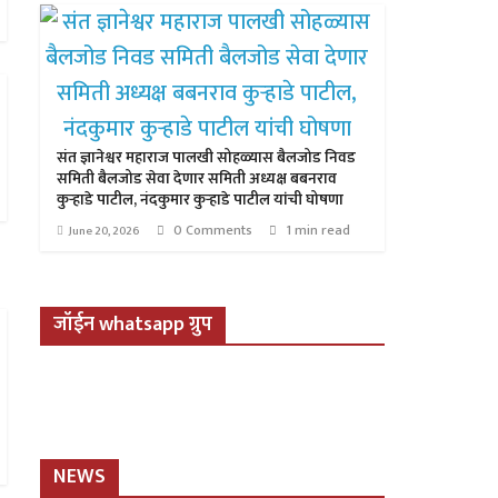
संत ज्ञानेश्वर महाराज पालखी सोहळ्यास बैलजोड निवड
समिती बैलजोड सेवा देणार समिती अध्यक्ष बबनराव
कुऱ्हाडे पाटील, नंदकुमार कुऱ्हाडे पाटील यांची घोषणा
0 Comments
1 min read
June 20, 2026
जॉईन whatsapp ग्रुप
NEWS