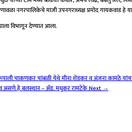
ल धुळे यांच्या टीम मध्ये श्रीकांत कंधारे, अभय लोंढे, बबलु रिले,
ोणावळा नगरपालिकेचे माजी उपनगराध्यक्ष प्रमोद गायकवाड हे या
ंघाला विभागून देण्यात आला.
वी -रूपाली चाकणकर चांबळी येथे मीना शेंडकर व अंजना कामठे या
त्व असणे हे बलस्थान – ॲड. मधुकर रामटेके
Next →