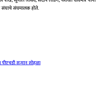
 निसार शेख, सुनील जाधव, संदीप लांडगे, यशवंत वाघमारे यांनी
 संघाचे संघमालक होते.
ंचा पीएचडी सन्मान सोहळा